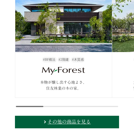
#BF構法
#2階建
#木質感
本物が醸し出す心地よさ、
住友林業の木の家。
その他の商品を見る