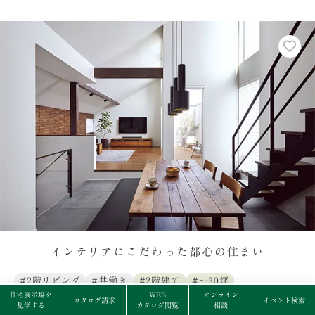
インテリアにこだわった都心の住まい
#2階リビング
#共働き
#2階建て
#〜30坪
住宅展示場を
WEB
オンライン
カタログ請求
イベント検索
見学する
カタログ閲覧
相談