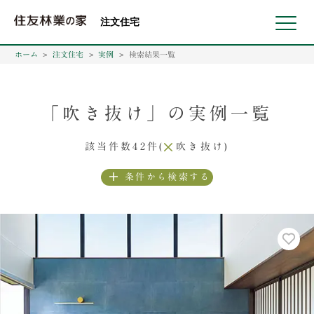
北海道・東北 北関東 首都圏 北陸・甲信越 東海 近畿 中国 四国
注文住宅
ホーム
注文住宅
実例
検索結果一覧
「吹き抜け」の実例一覧
該当件数42件(
吹き抜け
)
条件から検索する