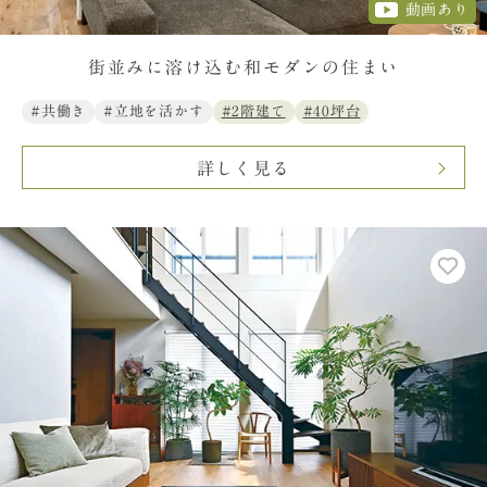
動画あり
街並みに溶け込む和モダンの住まい
#共働き
#立地を活かす
#2階建て
#40坪台
詳しく見る