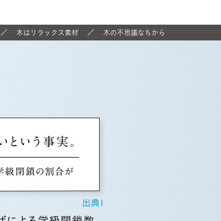
木はリラックス素材
木の不思議なちから
出典1