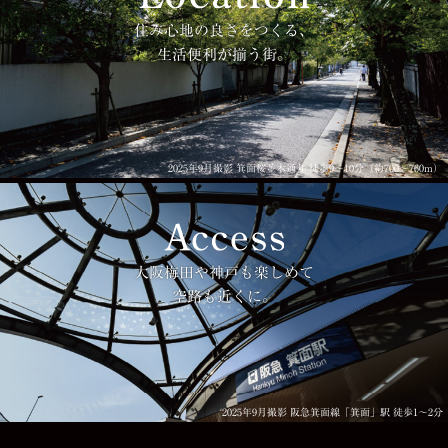
住み心地の良さをつくる、
生活便利が揃う街。
2025年9月撮影 箕面桜並木通り 徒歩9〜10分（約700〜760m）
大阪梅田や神戸も楽しめて
空路も近くに。
2025年9月撮影 阪急箕面線「箕面」駅 徒歩1〜2分