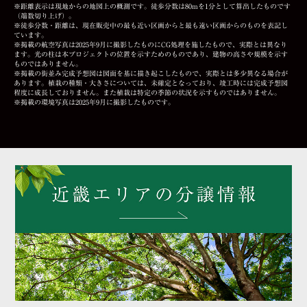
※距離表示は現地からの地図上の概測です。徒歩分数は80mを1分として算出したものです
（端数切り上げ）。
※徒歩分数・距離は、現在販売中の最も近い区画からと最も遠い区画からのものを表記し
ています。
※掲載の航空写真は2025年9月に撮影したものにCG処理を施したもので、実際とは異なり
ます。光の柱は本プロジェクトの位置を示すためのものであり、建物の高さや規模を示す
ものではありません。
※掲載の街並み完成予想図は図面を基に描き起こしたもので、実際とは多少異なる場合が
あります。植栽の種類・大きさについては、未確定となっており、竣工時には完成予想図
程度に成長しておりません。また植栽は特定の季節の状況を示すものではありません。
※掲載の環境写真は2025年9月に撮影したものです。