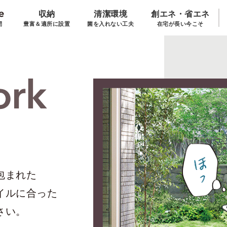
収納
清潔環境
創エネ・省エネ
間
豊富＆適所に設置
菌を入れない工夫
在宅が長い今こそ
包まれた
イルに合った
さい。