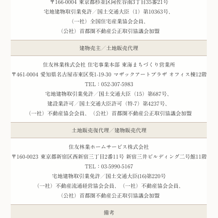
〒166-0004 東京都杉並区阿佐谷南3丁目35番21号
宅地建物取引業免許／国土交通大臣（1）第10363号、
（一社）全国住宅産業協会会員、
（公社）首都圏不動産公正取引協議会加盟
建物売主／土地販売代理
住友林業株式会社 住宅事業本部 東海まちづくり営業所
〒461-0004 愛知県名古屋市東区葵1-19-30 マザックアートプラザ オフィス棟12階
TEL：052-307-5983
宅地建物取引業免許／国土交通大臣（15）第687号、
建設業許可／国土交通大臣許可（特-7）第4237号、
（一社）不動産協会会員、（公社）首都圏不動産公正取引協議会加盟
土地販売復代理／建物販売代理
住友林業ホームサービス株式会社
〒160-0023 東京都新宿区西新宿三丁目2番11号 新宿三井ビルディング二号館11階
TEL：03-5990-5167
宅地建物取引業免許／国土交通大臣(16)第220号
（一社）不動産流通経営協会会員、（一社）不動産協会会員、
（公社）首都圏不動産公正取引協議会加盟
備考