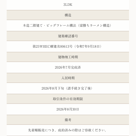
3LDK
構造
木造二階建て・ビッグフレーム構法（梁勝ちラーメン構造）
建築確認番号
第25WHEC確建名00613号（令和7年9月18日）
建物竣工時期
2026年7月完成済
入居時期
2026年8月下旬（諸手続き完了後）
取引条件の有効期限
2026年8月30日
備考
先着順販売につき、成約済みの際はご容赦ください。