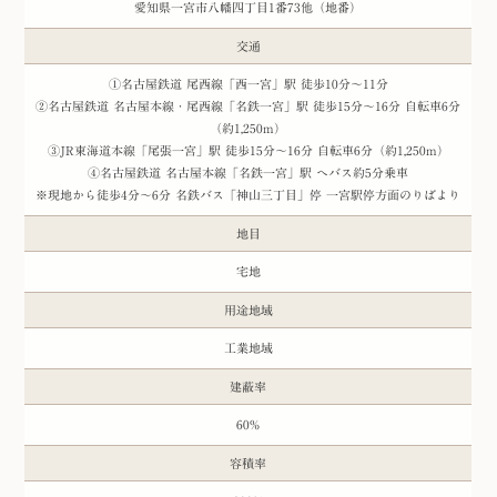
愛知県一宮市八幡四丁目1番73他（地番）
交通
①名古屋鉄道 尾西線「西一宮」駅 徒歩10分〜11分
②名古屋鉄道 名古屋本線・尾西線「名鉄一宮」駅 徒歩15分〜16分 自転車6分
（約1,250m）
③JR東海道本線「尾張一宮」駅 徒歩15分〜16分 自転車6分（約1,250m）
④名古屋鉄道 名古屋本線「名鉄一宮」駅 へバス約5分乗車
※現地から徒歩4分～6分 名鉄バス「神山三丁目」停 一宮駅停方面のりばより
地目
宅地
用途地域
工業地域
建蔽率
60%
容積率