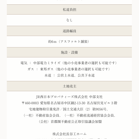
私道負担
なし
道路幅員
約6ｍ（アスファルト舗装）
施設・設備
電気 ： 中部電力ミライズ（他の小売事業者の選択も可能です）
ガス ： 東邦ガス（他の小売事業者の選択も可能です）
水道 ： 公営上水道、公共下水道
土地売主
JR西日本プロパティーズ株式会社 中部支社
〒460-0003 愛知県名古屋市中区錦2-13-30 名古屋伏見ビル３階
宅地建物取引業免許／国土交通大臣（2）第9056号、
（一社）不動産協会会員、（一社）不動産流通経営協会会員、
（公社）首都圏不動産公正取引協議会加盟
株式会社長谷工ホーム