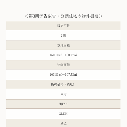
＜第3期予告広告：分譲住宅の物件概要＞
販売戸数
2棟
敷地面積
160.10㎡〜160.77㎡
建物面積
103.81㎡〜107.53㎡
販売価格（税込）
未定
間取り
3LDK
構造