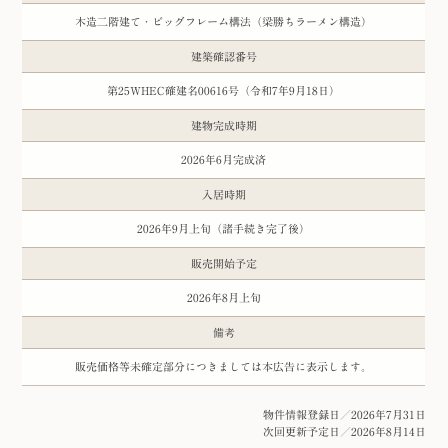
木造二階建て・ビッグフレーム構法（梁勝ちラーメン構造）
建築確認番号
第25WHEC確建名00616号（令和7年9月18日）
建物完成時期
2026年6月完成済
入居時期
2026年9月上旬（諸手続き完了後）
販売開始予定
2026年8月上旬
備考
販売価格等未確定部分につきましては本広告に表示します。
物件情報登録日／2026年7月31日
次回更新予定日／2026年8月14日