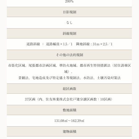
200%
日影規制
なし
斜線規制
道路斜線 ： 道路幅員×1.5／1 隣地斜線 : 31m×2.5／1
その他の法的規制
市街化区域、尾張都市計画区域、準防火地域、都市再生特別措置法（居住誘導区
域）、
景観法、宅地造成及び特定盛土等規制法、水防法、土壌汚染対策法
総区画数
37区画（内、住友林業株式会社戸建分譲区画数：10区画）
敷地面積
131.08㎡～162.39㎡
建物面積