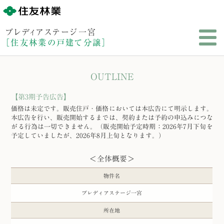
プレディアステージ一宮
［住友林業の戸建て分譲］
TOP
物件概要
OUTLINE
【第3期予告広告】
アクセス・周辺環境
間取り・ハウスデザイン
価格は未定です。販売住戸・価格においては本広告にて明示します。
本広告を行い、販売開始するまでは、契約または予約の申込みにつな
がる行為は一切できません。（販売開始予定時期：2026年7月下旬を
予定していましたが、2026年8月上旬となります。）
設備・仕様
構造・保証
＜全体概要＞
物件名
ギャラリー
プレディアステージ一宮
所在地