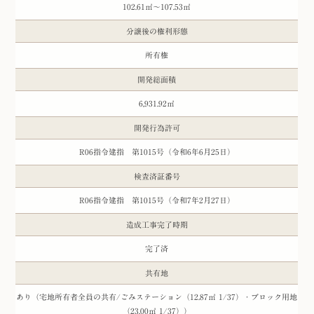
102.61㎡～107.53㎡
分譲後の権利形態
所有権
開発総面積
6,931.92㎡
開発行為許可
R06指令建指 第1015号（令和6年6月25日）
検査済証番号
R06指令建指 第1015号（令和7年2月27日）
造成工事完了時期
完了済
共有地
あり（宅地所有者全員の共有/ごみステーション（12.87㎡ 1/37）・ブロック用地
（23.00㎡ 1/37））