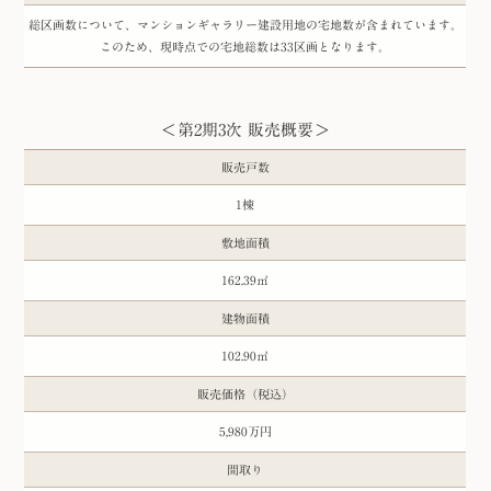
総区画数について、マンションギャラリー建設用地の宅地数が含まれています。
このため、現時点での宅地総数は33区画となります。
＜第2期3次 販売概要＞
販売戸数
1棟
敷地面積
162.39㎡
建物面積
102.90㎡
販売価格（税込）
5,980万円
間取り