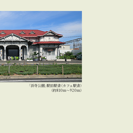
「浜寺公園」駅旧駅舎（カフェ駅舎）
（約810m～920m）