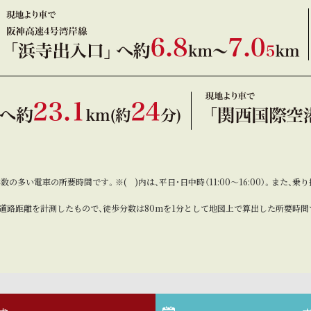
本数の多い電車の所要時間です。※( )内は、平日・日中時（11:00～16:00）。ま
道路距離を計測したもので、徒歩分数は80mを1分として地図上で算出した所要時間