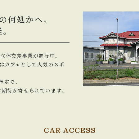
の何処かへ。
径。
続立体交差事業が進行中。
今はカフェとして人気のスポ
予定で、
に期待が寄せられています。