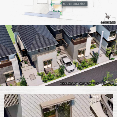
全体街区概念図
街並み完成予想CG（左より9号棟・8号棟・7号棟・6号棟）