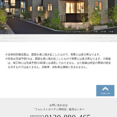
街並み完成予想CG（右より17号棟・18号棟・5号棟）
※全体街区概念図は、図面を基に描き起こしたもので、実際とは多少異なります。
※街並み完成予想CGは、図面を基に描き起こしたもので実際とは多少異なります。※植栽
は、竣工時には完成予想CG程度には成長しておりません。また植栽は特定の季節の状況
を示すものではありません。自動車、自転車は価格に含まれません。
お問い合わせは
「フォレストガーデン津田沼」販売センター