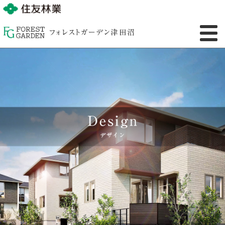
TOP
DESIGN
トップ
デザイン
PLAN
LOCATION
プラン
ロケーション
ACCESS
QUALITY
アクセス
住友林業品質
OUTLINE
物件概要