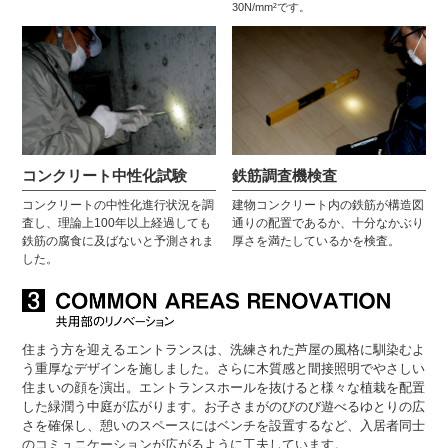
30N/mm²です。
コンクリート中性化試験
鉄筋調査機検査
コンクリートの中性化進行状況を調
建物コンクリート内の鉄筋が構造図
査し、理論上100年以上経過しても
通りの配置であるか、十分なかぶり
鉄筋の腐食に及ばないと予測されま
厚さを満たしているかを検査。
した。
住まう方を迎えるエントランスは、洗練された芦屋の風格に馴染むよ
う重厚なデザインを施しました。さらに木質感と間接照明でやさしい
住まいの顔を演出。エントランスホールを抜けると様々な植栽を配置
した緑潤う中庭が広がります。お子さまがのびのび遊べるゆとりの広
さを確保し、憩いのスペースにはベンチを設置するなど、入居者同士
のコミュニケーションが広がるように工夫しています。