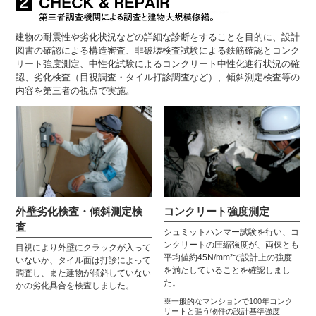
建物の耐震性や劣化状況などの詳細な診断をすることを目的に、設計
図書の確認による構造審査、非破壊検査試験による鉄筋確認とコンク
リート強度測定、中性化試験によるコンクリート中性化進行状況の確
認、劣化検査（目視調査・タイル打診調査など）、傾斜測定検査等の
内容を第三者の視点で実施。
外壁劣化検査・傾斜測定検
コンクリート強度測定
査
シュミットハンマー試験を行い、コ
ンクリートの圧縮強度が、両棟とも
目視により外壁にクラックが入って
平均値約45N/mm²で設計上の強度
いないか、タイル面は打診によって
を満たしていることを確認しまし
調査し、また建物が傾斜していない
た。
かの劣化具合を検査しました。
※一般的なマンションで100年コンク
リートと謳う物件の設計基準強度