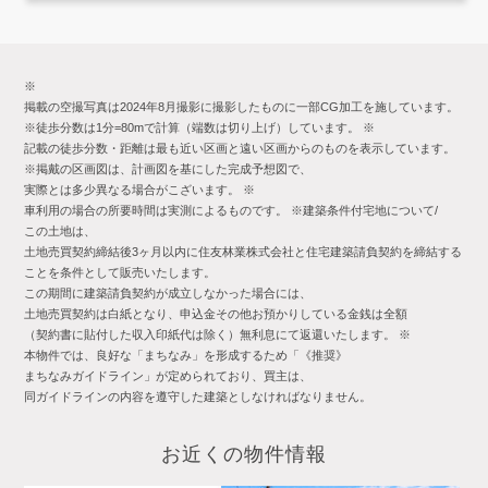
※
掲載の空撮写真は2024年8月撮影に撮影したものに一部CG加工を施しています。
※徒歩分数は1分=80mで計算（端数は切り上げ）しています。 ※
記載の徒歩分数・距離は最も近い区画と遠い区画からのものを表示しています。
※掲戴の区画図は、計画図を基にした完成予想図で、
実際とは多少異なる場合がこざいます。
※
車利用の場合の所要時間は実測によるものです。 ※建築条件付宅地について/
この土地は、
土地売買契約締結後3ヶ月以内に住友林業株式会社と住宅建築請負契約を締結する
ことを条件として販売いたします。
この期間に建築請負契約が成立しなかった場合には、
土地売買契約は白紙となり、申込金その他お預かりしている金銭は全額
（契約書に貼付した収入印紙代は除く）無利息にて返還いたします。 ※
本物件では、良好な「まちなみ」を形成するため「《推奨》
まちなみガイドライン」が定められており、買主は、
同ガイドラインの内容を遵守した建築としなければなりません。
お近くの物件情報