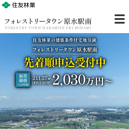
フォレストリータウン
原水駅南
FORESTRY TOWN HARAMIZU EKI MINAMI
トップ
ロケーション
住友林業の建築条件付宅地分譲
フォレストリータウン
原水駅南
全体計画
区画図・価格
先着順申込受付中
まちなみガイドライン
現地案内図
《推奨》
2,030
販売
万円～
物件概要
211.27
㎡
価格
（約63.90坪）
〈122号地〉