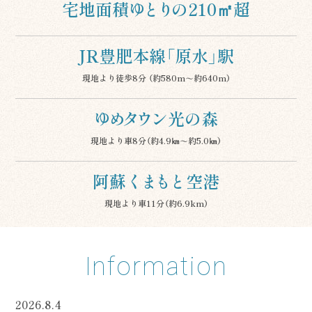
宅地面積
ゆとりの
210㎡超
JR豊肥本線「原水」駅
現地より徒歩8分
（約580m～約640m）
ゆめタウン
光の森
現地より車8分
（約4.9㎞～約5.0㎞）
阿蘇
くまもと
空港
現地より車11分
（約6.9km）
Information
2026.8.4