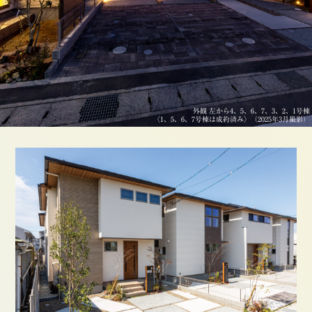
外観 左から4、5、6、7、3、2、1号棟
〈1、5、6、7号棟は成約済み〉（2025年3月撮影）