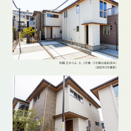
外観 左から3、2、1号棟〈1号棟は成約済み〉
（2025年3月撮影）