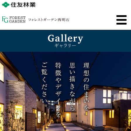
トップ
コンセプト
物件概要
明石市の未来 1
明石市の未来 2
アクセス
ロケーション
ランドプラン・間取図
ZEH
品 質
NEW！
モデルハウス
ギャラリー