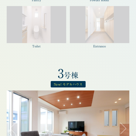
Pantry
Powder Room
Toilet
Entrance
3
号棟
New! モデルハウス