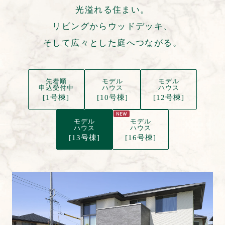
光溢れる住まい。
リビングからウッドデッキ、
そして広々とした庭へつながる。
先着順
モデル
モデル
申込受付中
ハウス
ハウス
[1号棟]
[10号棟]
[12号棟]
NEW
モデル
モデル
ハウス
ハウス
[13号棟]
[16号棟]