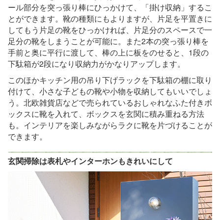
ール部分を突っ張り棒にひっかけて、「掛け収納」するこ
とができます。靴の種類にもよりますが、片足を平置きに
してもう片足の靴をひっかければ、片足分のスペースで一
足分の靴をしまうことが可能に。また2本の突っ張り棒を
手前と奥に平行に渡して、棒の上に板をのせると、1段の
下駄箱が2段になり収納力がかなりアップします。
このほかキッチン用の吊り下げラックを下駄箱の棚に取り
付けて、小さな子どもの靴や小物を収納してもいいでしょ
う。北欧雑貨店などで売られているおしゃれなふた付きボ
ックスに靴を入れて、ボックスを玄関に積み重ねる方法
も。インテリアを楽しみながらラクに靴を片づけることが
できます。
玄関掃除は表札やインターホンもきれいにして