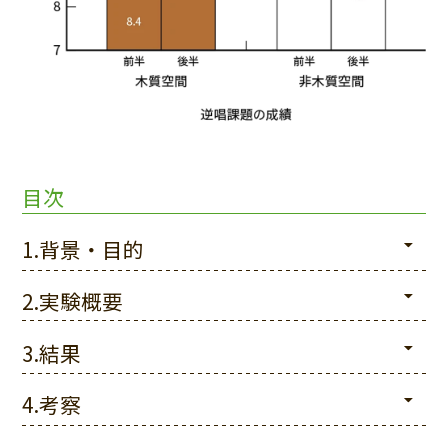
目次
1.背景・目的
2.実験概要
3.結果
4.考察