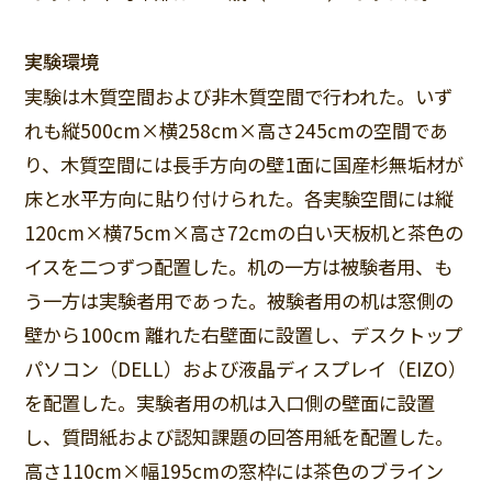
実験環境
実験は木質空間および非木質空間で行われた。いず
れも縦500cm×横258cm×高さ245cmの空間であ
り、木質空間には長手方向の壁1面に国産杉無垢材が
床と水平方向に貼り付けられた。各実験空間には縦
120cm×横75cm×高さ72cmの白い天板机と茶色の
イスを二つずつ配置した。机の一方は被験者用、も
う一方は実験者用であった。被験者用の机は窓側の
壁から100cm 離れた右壁面に設置し、デスクトップ
パソコン（DELL）および液晶ディスプレイ（EIZO）
を配置した。実験者用の机は入口側の壁面に設置
し、質問紙および認知課題の回答用紙を配置した。
高さ110cm×幅195cmの窓枠には茶色のブライン