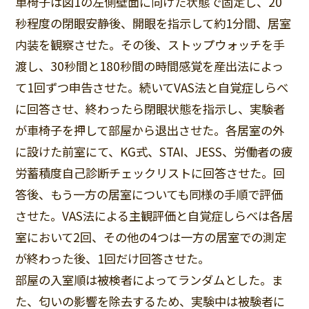
車椅子は図1の左側壁面に向けた状態で固定し、20
秒程度の閉眼安静後、開眼を指示して約1分間、居室
内装を観察させた。その後、ストップウォッチを手
渡し、30秒間と180秒間の時間感覚を産出法によっ
て1回ずつ申告させた。続いてVAS法と自覚症しらべ
に回答させ、終わったら閉眼状態を指示し、実験者
が車椅子を押して部屋から退出させた。各居室の外
に設けた前室にて、KG式、STAI、JESS、労働者の疲
労蓄積度自己診断チェックリストに回答させた。回
答後、もう一方の居室についても同様の手順で評価
させた。VAS法による主観評価と自覚症しらべは各居
室において2回、その他の4つは一方の居室での測定
が終わった後、1回だけ回答させた。
部屋の入室順は被検者によってランダムとした。ま
た、匂いの影響を除去するため、実験中は被験者に