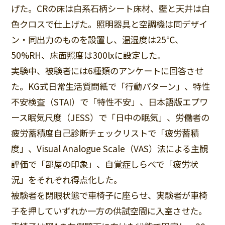
げた。CRの床は白系石柄シート床材、壁と天井は白
色クロスで仕上げた。照明器具と空調機は同デザイ
ン・同出力のものを設置し、温湿度は25℃、
50%RH、床面照度は300lxに設定した。
実験中、被験者には6種類のアンケートに回答させ
た。KG式日常生活質問紙で「行動パターン」、特性
不安検査（STAI）で「特性不安」、日本語版エプワ
ース眠気尺度（JESS）で「日中の眠気」、労働者の
疲労蓄積度自己診断チェックリストで「疲労蓄積
度」、Visual Analogue Scale（VAS）法による主観
評価で「部屋の印象」、自覚症しらべで「疲労状
況」をそれぞれ得点化した。
被験者を閉眼状態で車椅子に座らせ、実験者が車椅
子を押していずれか一方の供試空間に入室させた。