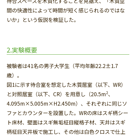
待合スペースを木質化することを見据え、「木質空
間の快適性によって時間が短く感じられるのではな
いか」という仮説を検証した。
2.実験概要
被験者は41名の男子大学生（平均年齢22.2±1.7
歳）。
図1に示す待合室を想定した木質居室（以下、WR）
2
と対照居室（以下、CR）を用意し（20.5m
、
4.095m×5.005m×H2.450m）、それぞれに同じソ
ファとカウンターを設置した。WRの床はスギ柄シー
ト床材、壁面はスギ無垢柾目縦格子材、天井はスギ
柄柾目天井板で施工し、その他は白色クロスで仕上