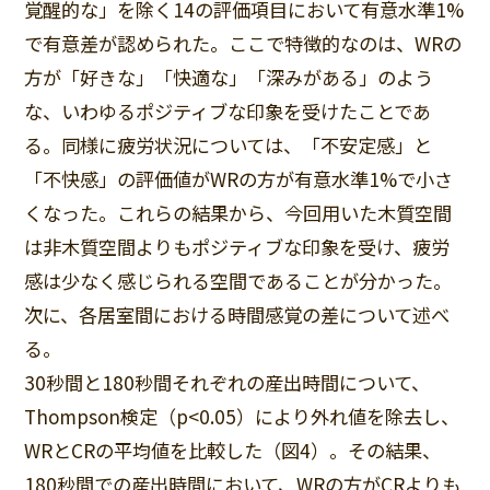
覚醒的な」を除く14の評価項目において有意水準1%
で有意差が認められた。ここで特徴的なのは、WRの
方が「好きな」「快適な」「深みがある」のよう
な、いわゆるポジティブな印象を受けたことであ
る。同様に疲労状況については、「不安定感」と
「不快感」の評価値がWRの方が有意水準1%で小さ
くなった。これらの結果から、今回用いた木質空間
は非木質空間よりもポジティブな印象を受け、疲労
感は少なく感じられる空間であることが分かった。
次に、各居室間における時間感覚の差について述べ
る。
30秒間と180秒間それぞれの産出時間について、
Thompson検定（p<0.05）により外れ値を除去し、
WRとCRの平均値を比較した（図4）。その結果、
180秒間での産出時間において、WRの方がCRよりも