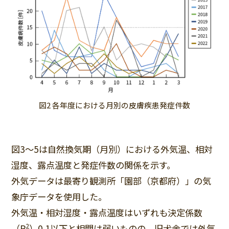
図2 各年度における月別の皮膚疾患発症件数
図3〜5は自然換気期（月別）における外気温、相対
湿度、露点温度と発症件数の関係を示す。
外気データは最寄り観測所「園部（京都府）」の気
象庁データを使用した。
外気温・相対湿度・露点温度はいずれも決定係数
2
（R
）0.1以下と相関は弱いものの、旧犬舎では外気