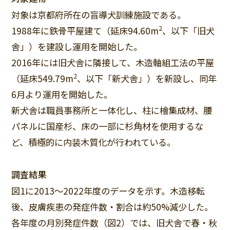
対象は京都府所在の盲導犬訓練施設である。
2
1988年に鉄骨平屋建て（延床94.60m
、以下「旧犬
舎」）を建設し運用を開始した。
2016年には旧犬舎に隣接して、木造軸組工法の平屋
2
（延床549.79m
、以下「新犬舎」）を新設し、同年
6月より運用を開始した。
新犬舎は職員事務所と一体化し、柱に檜集成材、腰
パネルに国産杉、床の一部に杉角材を使用するな
ど、積極的に内装木質化が行われている。
調査結果
図1に2013～2022年度のデータを示す。木造移転
後、皮膚疾患の発症件数・割合は約50%減少した。
各年度の月別発症件数（図2）では、旧犬舎で春・秋