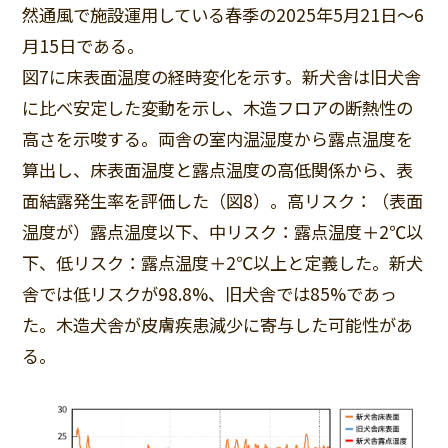
然通風で施設運用している春季の2025年5月21日～6
月15日である。
図7に床表面温度の経時変化を示す。新犬舎は旧犬舎
に比べ安定した変動を示し、木造フロアの断熱性の
高さを示唆する。両舎の室内温湿度から露点温度を
算出し、床表面温度と露点温度の高低関係から、表
面結露発生率を評価した（図8）。高リスク：（表面
温度が）露点温度以下、中リスク：露点温度＋2℃以
下、低リスク：露点温度＋2℃以上と定義した。新犬
舎では低リスクが98.8%、旧犬舎では85%であっ
た。木造犬舎が皮膚疾患減少に寄与した可能性があ
る。