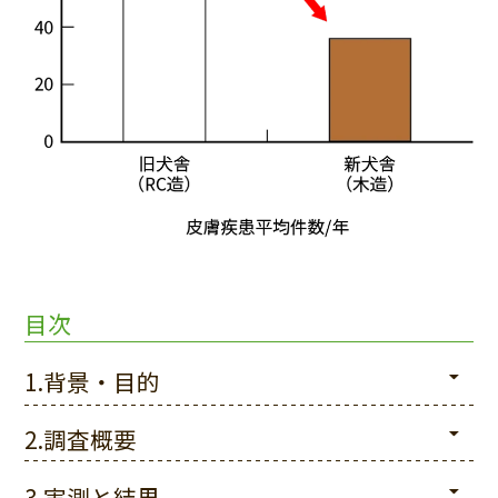
目次
1.背景・目的
2.調査概要
3.実測と結果