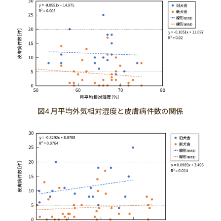
図4 月平均外気相対湿度と皮膚病件数の関係