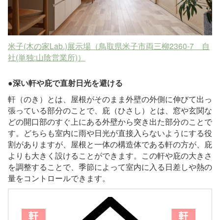
米子(木の家Lab.)展示場（鳥取県米子市両三柳2360-7 自
社(単独:山陰営業所)）
●深い軒や庇で直射日光を避ける
軒（のき）とは、屋根がそのまま外壁の外側に伸びて出っ
張っている部分のことで、庇（ひさし）とは、窓や玄関な
どの開口部のすぐ上にある外壁から突き出た部分のことで
す。どちらも室内に雨や日光が直接入らないようにする役
割がありますが、屋根と一体の構造体である軒の方が、庇
よりも大きく設けることができます。この軒や庇の大きさ
を調整することで、季節によって室内に入る日差しや熱の
量をコントロールできます。