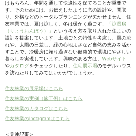
はもちろん、年間を通して快適性を保てることが重要で
す。そのためには、お伝えしたように窓の設計や、間取
り、外構などのトータルプランニングが欠かせません。住
友林業では、夏は涼しく、冬は暖かく過ごす
、「涼温房
（りょうおんぼう）」
という考え方を取り入れた住まいの
設計を提案しています。土地ごとの特性を考慮し、風の流
れや、太陽の日差し、緑の心地よさなど自然の恵みを活か
すことで、冷暖房に頼り過ぎない健康的で環境にやさしい
暮らしを実現しています。興味のある方は、
Webサイト
や
カタログ
をチェックしたり、
住宅展示場
のモデルハウス
を訪ねたりしてみてはいかがでしょうか。
住友林業の展示場はこちら
住友林業の実例（施工例）はこちら
住友林業のカタログはこちら
住友林業のInstagramはこちら
＜関連記事＞