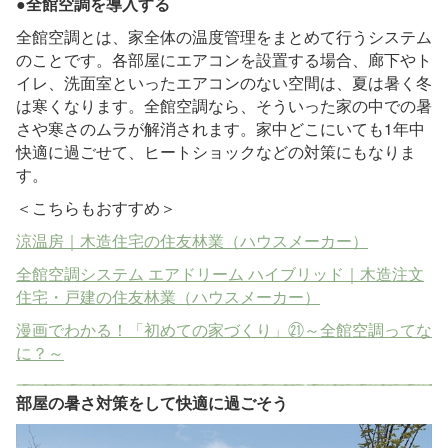
●全館空調を導入する
全館空調とは、家全体の温度管理をまとめて行うシステム
のことです。各部屋にエアコンを設置する場合、廊下やト
イレ、洗面室といったエアコンのない空間は、夏は暑く冬
は寒くなります。全館空調なら、そういった家の中での暑
さや寒さのムラが解消されます。家中どこにいても1年中
快適に過ごせて、ヒートショックなどの対策にもなりま
す。
＜こちらもおすすめ＞
涼温房｜木造住宅の住友林業（ハウスメーカー）
全館空調システム エアドリーム ハイブリッド｜木造注文
住宅・戸建の住友林業（ハウスメーカー）
漫画でわかる！「初めての家づくり」㉑～全館空調ってな
に？～
部屋の暑さ対策をして快適に過ごそう