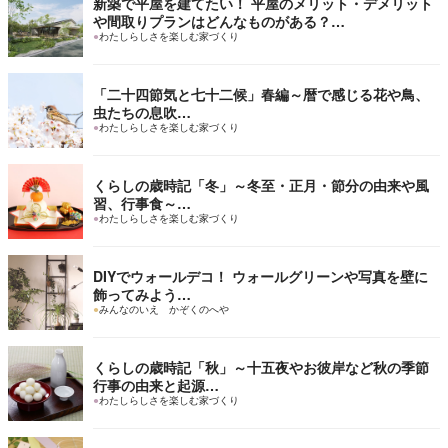
新築で平屋を建てたい！ 平屋のメリット・デメリット
や間取りプランはどんなものがある？…
●
わたしらしさを楽しむ家づくり
「二十四節気と七十二候」春編～暦で感じる花や鳥、
虫たちの息吹…
●
わたしらしさを楽しむ家づくり
くらしの歳時記「冬」～冬至・正月・節分の由来や風
習、行事食～…
●
わたしらしさを楽しむ家づくり
DIYでウォールデコ！ ウォールグリーンや写真を壁に
飾ってみよう…
●
みんなのいえ かぞくのへや
くらしの歳時記「秋」～十五夜やお彼岸など秋の季節
行事の由来と起源…
●
わたしらしさを楽しむ家づくり