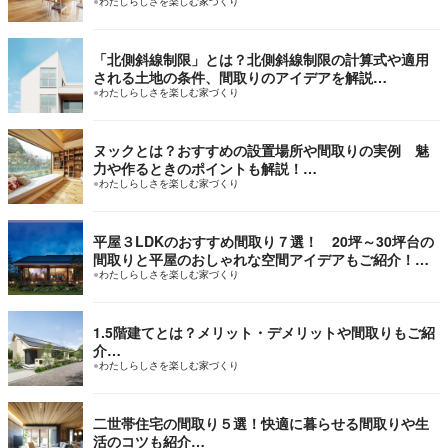
●
わたしらしさを楽しむ家づくり
「北側斜線制限」とは？北側斜線制限の計算式や適用
される土地の条件、間取りのアイデアを解説…
●
わたしらしさを楽しむ家づくり
ヌックとは？おすすめの設置場所や間取りの実例 魅
力や作るときのポイントも解説！…
●
わたしらしさを楽しむ家づくり
平屋３LDKのおすすめ間取り７選！ 20坪～30坪台の
間取りと平屋のおしゃれな空間アイデアもご紹介！…
●
わたしらしさを楽しむ家づくり
1.5階建てとは？メリット・デメリットや間取りもご紹
介…
●
わたしらしさを楽しむ家づくり
二世帯住宅の間取り５選！快適に暮らせる間取りや生
活のコツも紹介…