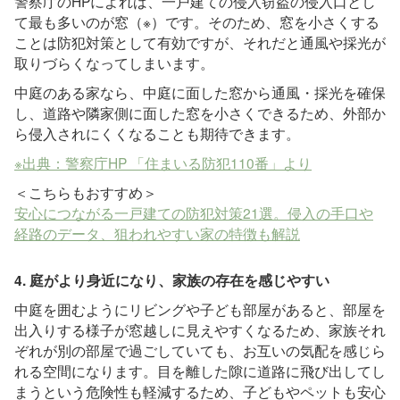
警察庁のHPによれば、一戸建ての侵入窃盗の侵入口とし
て最も多いのが窓（※）です。そのため、窓を小さくする
ことは防犯対策として有効ですが、それだと通風や採光が
取りづらくなってしまいます。
中庭のある家なら、中庭に面した窓から通風・採光を確保
し、道路や隣家側に面した窓を小さくできるため、外部か
ら侵入されにくくなることも期待できます。
※出典：警察庁HP 「住まいる防犯110番」より
＜こちらもおすすめ＞
安心につながる一戸建ての防犯対策21選。侵入の手口や
経路のデータ、狙われやすい家の特徴も解説
4. 庭がより身近になり、家族の存在を感じやすい
中庭を囲むようにリビングや子ども部屋があると、部屋を
出入りする様子が窓越しに見えやすくなるため、家族それ
ぞれが別の部屋で過ごしていても、お互いの気配を感じら
れる空間になります。目を離した隙に道路に飛び出してし
まうという危険性も軽減するため、子どもやペットも安心