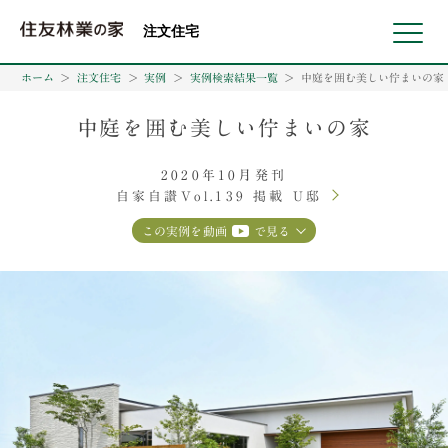
北海道・東北 北関東 首都圏 北陸・甲信越 東海 近畿 中国 四国
注文住宅
ホーム
注文住宅
実例
実例検索結果一覧
中庭を囲む美しい佇まいの家
中庭を囲む美しい佇まいの家
2020年10月発刊
自家自讃Vol.139 掲載 U邸
この実例を動画
で見る