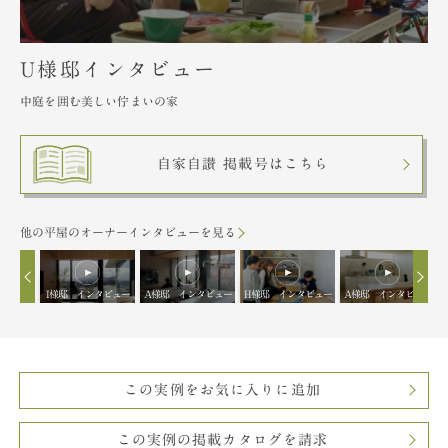
U様邸インタビュー
中庭を囲む美しい佇まいの家
自家自讃 掲載号はこちら
他の平屋のオーナーインタビューを見る
タビュー
I様邸 インタビュー
A様邸 インタビュー
H様邸 インタビュー
A様邸 インタビュー
この実例をお気に入りに追加
この実例の掲載カタログを請求