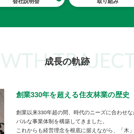
会社説明会
取り組み
OWTH
TRAJEC
成長の軌跡
創業330年を超える住友林業の歴史
創業以来330年超の間、時代のニーズに合わせ
バルな事業体制を構築してきました。
これからも経営理念を根底に据えながら、「木