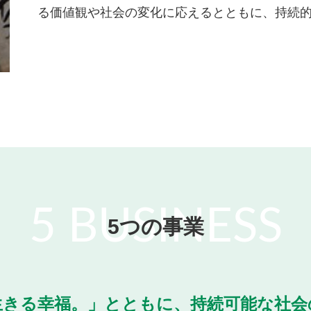
る価値観や社会の変化に応えるとともに、持続
5 BUSINESS
5つの事業
生きる幸福。」とともに、持続可能な社会