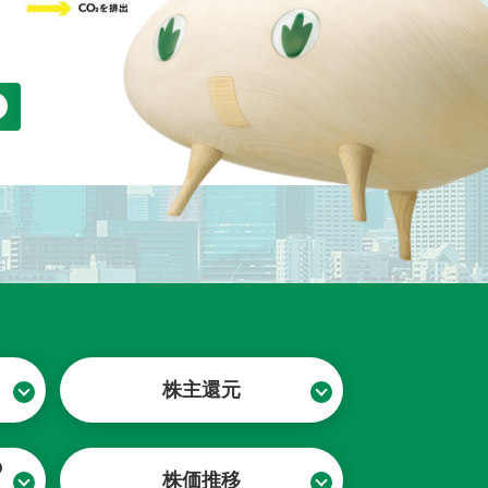
株主還元
の
株価推移