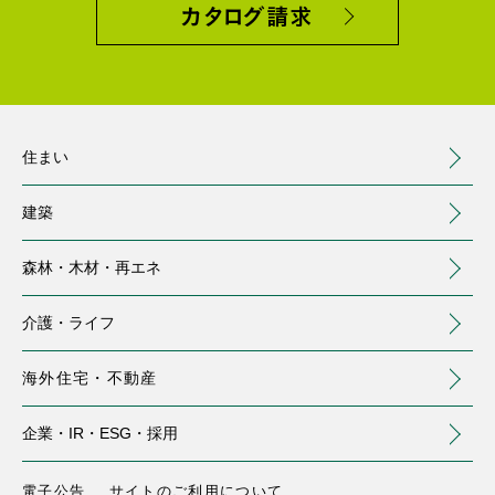
カタログ請求
住まい
建築
森林・木材・
再エネ
介護・
ライフ
海外住宅・
不動産
（別ウィンドウで開く）
企業・IR・
ESG・採用
住まい
建築
森林・木材・再エネ
介護・ライフ
海外住宅・不動産
企業・IR・ESG・採用
注文住宅
事業用建築
トップ
介護サービス
トップ
電子公告
サイトのご利用について