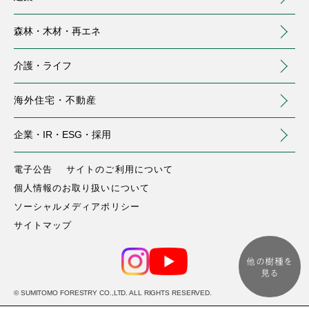
森林・木材・
再エネ
介護・
ライフ
海外住宅・
不動産
（別ウィンドウで開く）
企業・IR・
ESG・採用
住まい
建築
森林・木材・再エネ
介護・ライフ
海外住宅・不動産
企業・IR・ESG・採用
注文住宅
事業用建築
トップ
介護サービス
トップ
電子公告
サイトのご利用について
個人情報のお取り扱いについて
中大規模木造建築
分譲住宅・土地
会社情報
国内森林
庭のお手入れ
（別ウィンドウで開く）
ソーシャルメディアポリシー
(MOCCA)
サイトマップ
株主・投資家の皆様へ
賃貸住宅・土地活用
商業施設リニューアル
海外森林
保険
（別ウィンドウで開きます）
（別ウィンドウで開く）
(IR情報)
他の樹種を
滝の宮カントリークラブ
サステナビリティ
リノベーション済マンション
環境緑化
木材・建材流通
（別ウィンドウで開く）
見る
(ゴルフ場)
（別ウィンドウで開く）
© SUMITOMO FORESTRY CO.,LTD. ALL RIGHTS RESERVED.
リフォーム
木質耐火部材
製造
宿泊事業(VISON)
採用情報
（別ウィンドウで開く）
（別ウィンドウで開く）