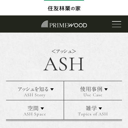
<アッシュ>
ASH
アッシュを知る
使用事例
ASH Story
Use Case
空間
雑学
ASH Space
Topics of ASH