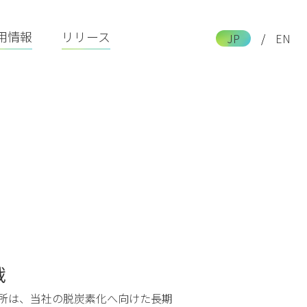
用情報
リリース
JP
/
EN
戦
究所は、当社の脱炭素化へ向けた長期