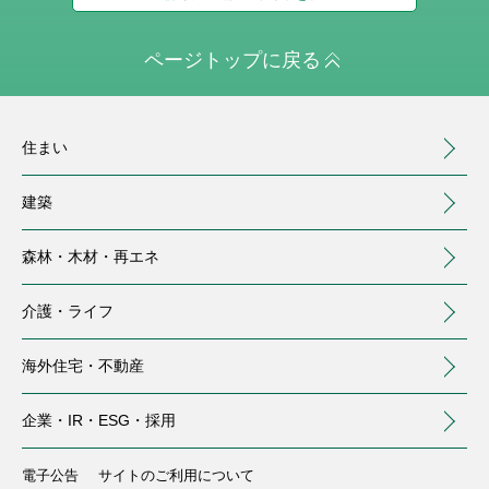
ページトップに戻る
住まい
建築
森林・木材・
再エネ
介護・
ライフ
海外住宅・
不動産
（別ウィンドウで開く）
企業・IR・
ESG・採用
住まい
建築
森林・木材・再エネ
介護・ライフ
海外住宅・不動産
企業・IR・ESG・採用
注文住宅
事業用建築
トップ
介護サービス
トップ
電子公告
サイトのご利用について