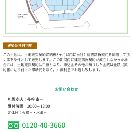
◆水道加入金：61,600円税込
価格のほかに施設等に関する費用
(13㎜)／設計・検査手数料：
を要するときは、その旨及びその
11,600円非課税
額
◆街並協定あり、詳しくは担当
その他重要な事項
へお尋ね下さい。
建築条件付宅地
この土地は、土地売買契約締結後3ヶ月以内に当社と建物請負契約を締結して頂
く事を条件として販売します。この期間内に建物請負契約が成立しなかった場
合には、土地売買契約は白紙となり、申込金その他お預りした金銭は全額（契
約書に貼り付けた印紙代を除く。）無利息でお返し致します。
お問い合わせ
札幌支店
長谷 幸一
受付時間
10:00～18:00
定休日
火曜日・水曜日
0120-40-3660