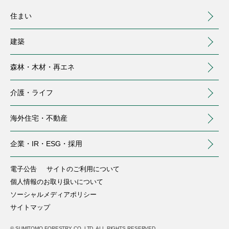
住まい
建築
森林・木材・
再エネ
介護・
ライフ
海外住宅・
不動産
（別ウィンドウで開く）
企業・IR・
ESG・採用
住まい
建築
森林・木材・再エネ
介護・ライフ
海外住宅・不動産
企業・IR・ESG・採用
電子公告
注文住宅
事業用建築
トップ
介護サービス
トップ
サイトのご利用について
個人情報のお取り扱いについて
中大規模木造建築
ソーシャルメディアポリシー
分譲住宅・土地
会社情報
国内森林
庭のお手入れ
（別ウィンドウで開く）
(MOCCA)
サイトマップ
株主・投資家の皆様へ
賃貸住宅・土地活用
商業施設リニューアル
海外森林
保険
（別ウィンドウで開きます）
（別ウィンドウで開く）
(IR情報)
© SUMITOMO FORESTRY CO.,LTD. ALL RIGHTS RESERVED.