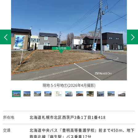
北海道中央バス『豊明高等養護学
交通
校』前まで450ｍ、地下鉄南北線
『麻生駅』バス乗車17分
168.09㎡(50.84坪)
敷地面積
−
建物面積
12,289,000円
価格
−
最多価格帯
北海道札幌市北区西茨戸3条1丁目1番418
所在地
現地 5-5号地①(2026年4月撮影)
1区画
販売区画数
北海道中央バス『豊明高等養護学校』前まで450ｍ、地下
交通
25区画
鉄南北線『麻生駅』バス乗車17分
総区画数
（分譲地全体90区画）
つばさ保育園約750m(徒歩 約10分)
学校
北海道札幌市北区西茨戸3条1丁目1番418
所在地
建築条件付宅地
サンクパール幼稚園約1,550m(徒歩 約20分)
分譲区分
茨戸小学校約750m(徒歩 約10分)
北海道中央バス『豊明高等養護学校』前まで450ｍ、地下
交通
−
篠路西中学校約950m(徒歩 約12分)
建築年月
鉄南北線『麻生駅』バス乗車17分