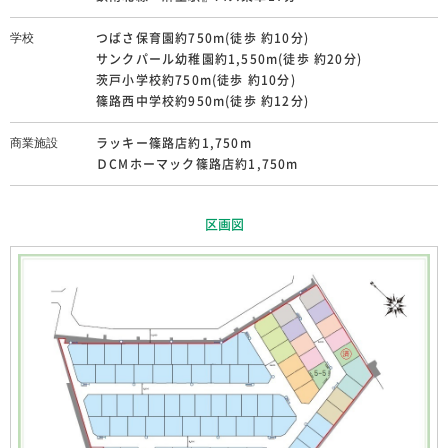
−
ラッキー篠路店約1,750m
販売戸数
商業施設
つばさ保育園約750m(徒歩 約10分)
学校
ＤCMホーマック篠路店約1,750m
サンクパール幼稚園約1,550m(徒歩 約20分)
無
私道負担面積
茨戸小学校約750m(徒歩 約10分)
篠路西中学校約950m(徒歩 約12分)
宅地
地目
ラッキー篠路店約1,750m
商業施設
第一種低層住居専用地域
用途地域
ＤCMホーマック篠路店約1,750m
50％
建ぺい率
区画図
80％
容積率
売主
取引態様
8.0m(公道：アスファルト舗装)
道路幅員
開発総面積
−
(場合により開発許可No)
上下水道・都市ガス・北海道電力
主たる設備等