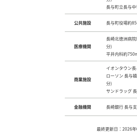
ローソン 長与嬉里
長与町立長与中学
商業施設
分)
その他重要な事項
サンドラッグ 長与
公共施設
長与町役場約850
金融機関
長崎銀行 長与支店
長崎北徳洲病院約1
医療機関
分)
平井内科約750m
イオンタウン長与約
ローソン 長与嬉里
商業施設
分)
サンドラッグ 長与
金融機関
長崎銀行 長与支店
最終更新日：2026年