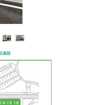
約1,600m～1,630m／長崎バス
0m～730m(徒歩 約9分～10分)
3.3㎡[開発番号：長崎県指令4都第1257
区画図
8号]
円 ■下水道受益者負担金：242円/㎡
際には別途自治会費が発生する場合