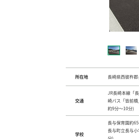
私道負担面積
無
所在地
長崎県西彼杵郡長与町丸
用途地域
市街化調
容積率
100%
長与保育園約650
長与町立長与小学
学校
分)
道路幅員
北側：7.0
長与町立長与中学
所在地
長崎県西彼杵郡
公共施設
長与町役場約850
JR長崎本線「長与
主たる設備等
上下水道
交通
崎バス「皆前橋」
長崎北徳洲病院約1
約9分～10分)
医療機関
分)
価格のほかに施設等に関する費
平井内科約750m
長与保育園約650
用を要するときは、その旨及び
長与町立長与小学
その額
学校
イオンタウン長与約
分)