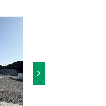
本線「長与」駅まで約1,600m～
0m／長崎バス「皆前橋」停留所まで約
730m(徒歩 約9分～10分)
分譲地全体：216区画)