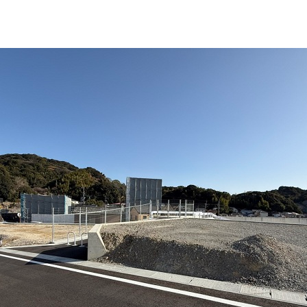
JR長崎
杵郡長与町丸田郷字二反田97番3外
交通
1,63
700m～
～181.53㎡
建物面積
−
00円～16,540,000円
販売区画数
3区画
総区画数
4区画(
販売戸数
−