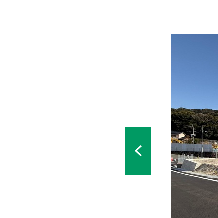
所在地
長崎県西彼
敷地面積
179.42㎡
価格
14,620,0
最多価格帯
−
建築年月
−