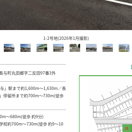
地目
宅地
田郷字二反田97番3外
交通
JR長崎本線「長与」駅まで
整区域
建ぺい率
50%
「皆前橋」停留所まで約70
1-2号地(2026年1月撮影)
取引態様
売主
m～680m(徒歩 約9分)
校約700m～730m(徒歩 約9～10
開発総面積
.8456
m
(場合により開発許可
校約600m～630m(徒歩 約8分)
号、125
長与町丸田郷字二反田97番3外
No)
m～880m(徒歩 約11分)
」駅まで約1,600m～1,630m／長
・都市ガス・九州電力
停留所まで約700m～730m(徒歩
,350m～1,380m(徒歩 約17～18
■水道分担金：550,000円/13mm ■検査手数料：12,000
～780m(徒歩 約10分)
m～680m(徒歩 約9分)
■水源負担金：264,300円 ■自治会が新規立ち上げとなった
校約700m～730m(徒歩 約9～10
がございます。
1,250m～1,280m(徒歩 約16分)