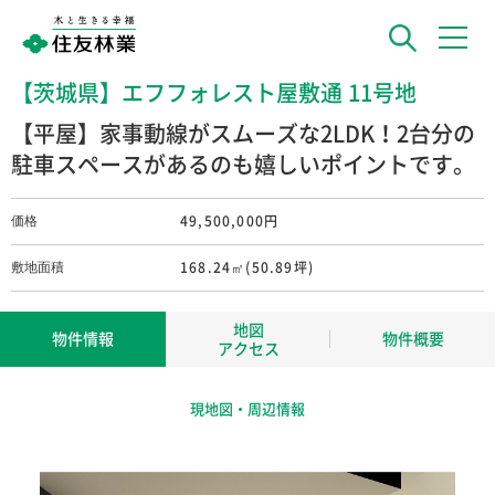
【茨城県】エフフォレスト屋敷通 11号地
【平屋】家事動線がスムーズな2LDK！2台分の
駐車スペースがあるのも嬉しいポイントです。
49,500,000円
価格
168.24㎡(50.89坪)
敷地面積
地図
物件情報
物件概要
アクセス
現地図・周辺情報
茨城県取手市青柳字屋敷通28番2
所在地
JR常磐線「取手」駅 約2,560m(徒
交通
歩 約32分)