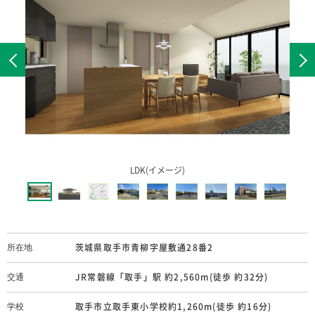
168.24㎡(50.89坪)
敷地面積
71,21㎡(21.54坪)
建物面積
49,500,000円
価格
−
最多価格帯
−
販売区画数
茨城県取手市青柳字屋敷通28番2
所在地
LDK(イメージ)
−
総区画数
JR常磐線「取手」駅 約2,560m(徒歩 約32分)
交通
建売住宅
分譲区分
取手市立取手東小学校約1,260m(徒歩 約16分)
学校
建物完成予定：令和9年5月末 (第東
取手市立取手第一中学校約1,200m(徒歩 約15分)
建築年月
茨城県取手市青柳字屋敷通28番2
所在地
日本25-10471号)
東取手病院約240m(徒歩 約3分)
医療機関
JR常磐線「取手」駅 約2,560m(徒歩 約32分)
交通
1戸
販売戸数
ヤオコー取手青柳店約1,120m(徒歩 約14分)
商業施設
取手市立取手東小学校約1,260m(徒歩 約16分)
学校
無
ケイヨーデイツー 取手店約640m(徒歩 約8分)
私道負担面積