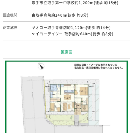
取手市立取手第一中学校約1,200m(徒歩 約15分)
宅地
地目
東取手病院約240m(徒歩 約3分)
医療機関
第一種中高層住居専用地域
用途地域
ヤオコー取手青柳店約1,120m(徒歩 約14分)
商業施設
ケイヨーデイツー 取手店約640m(徒歩 約8分)
−
建ぺい率
−
容積率
区画図
売主
取引態様
南側：6.0m/西側：6.0m
道路幅員
12204.94㎡[許可番号：取手市 令
開発総面積
和5年9月28日 第24号]
(場合により開発許可No)
上下水道・都市ガス・東京電力
主たる設備等
価格のほかに施設等に関する費用
■自治会費：4,500円/年
を要するときは、その旨及びその
額