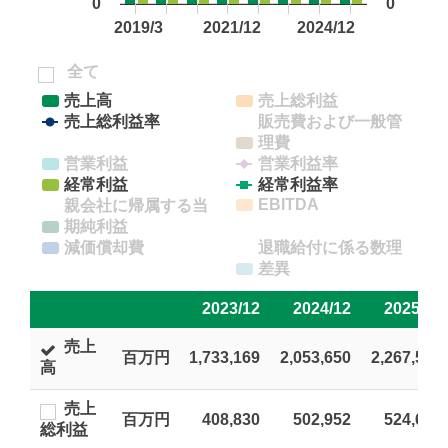
研究機関(筑波研究所)
ニュースルーム
DX
広告ギャラリー
住友林業建築技術専門校
Mission TREEING 2030
まなびの森
フォレスターハウス