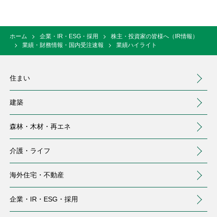
ホーム
企業・IR・ESG・採用
株主・投資家の皆様へ（IR情報）
業績・財務情報・国内受注速報
業績ハイライト
住まい
建築
森林・木材・
再エネ
介護・
ライフ
海外住宅・
不動産
（別ウィンドウで開く）
企業・IR・
ESG・採用
住まい
建築
森林・木材・再エネ
介護・ライフ
海外住宅・不動産
企業・IR・ESG・採用