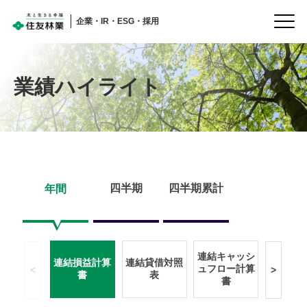
企業・IR・ESG・採用
業績ハイライト
住まい
トップ
建築
会社情報
森林・木材・
株主・投資家の皆様へ
(IR情報)
再エネ
株主・投資家の皆様へ
介護・
(IR情報)トップ
ライフ
海外住宅・
IRニュース
(別ウィンドウで開く)
不動産
経営情報
企業・IR・
ESG・採用
業績・財務情報・
国内受注速報