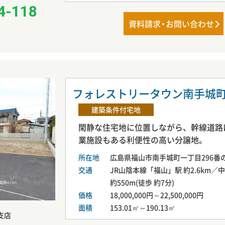
4-118
資料請
求・
お問い合わせ
フォレストリータウン南手城
建築条件付宅地
閑静な住宅地に位置しながら、幹線道路
業施設もある利便性の高い分譲地。
所在地
広島県福山市南手城町一丁目296番
交通
JR山陰本線「福山」駅 約2.6km
約550m(徒歩 約7分)
価格
18,000,000円～22,500,000円
面積
153.01㎡～190.13㎡
支店
一