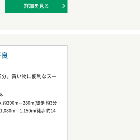
詳細を見る
市平良
約5分。買い物に便利なスー
外
200m～280m(徒歩 約3分
080m～1,150m(徒歩 約14