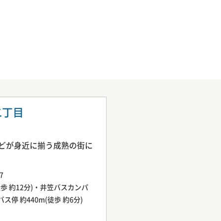
二丁目
どが身近に揃う成熟の街に
7
徒歩 約12分)・井笠バスカンパ
 約440m(徒歩 約6分)