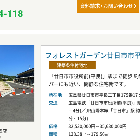
資料請
求・
お問い合わせ
4-118
フォレストガーデン廿日市
建築条件付宅地
「廿日市市役所前(平良)」駅まで徒歩 
パーにも近い、閑静な住宅街です。
所在地
広島県廿日市市平良二丁目175番17 
交通
広島電鉄「廿日市市役所前(平良)」駅 約
～4分)／JR山陽本線「廿日市」駅 約1,
分～15分)
価格
32,530,000円～35,630,000円
支店
面積
138.38㎡～179.56㎡
幸