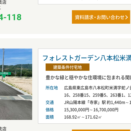
支店
二
4-118
資料請
求・
お問い合わせ
フォレストガーデン八本松米
建築条件付宅地
豊かな緑と穏やかな住環境に包まれる閑
所在地
広島県東広島市八本松町米満字蛇ノ釜20
16、258番15、259番5、263番1、1
交通
JR山陽本線「寺家」駅 約1,440m～1,
価格
15,300,000円～16,700,000円
面積
168.92㎡～171.62㎡
支店