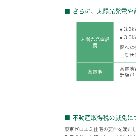
■ さらに、太陽光発電や
3.6
3.
太陽光発電
設
備
優れた
上乗せ
蓄電池
蓄電池
計額が
■ 不動産取得税の減免に
東京ゼロエミ住宅の要件を満た