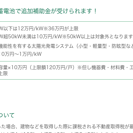
蓄電池で追加補助金が受けられます！
kW以下は12万円/kW※36万円が上限
6kW超50kW未満は10万円/kW※50kW以上は対象外となります
機能性を有する太陽光発電システム（小型・軽量型・防眩型な
10万円～1万円/kW
容量×10万円（上限額120万円/戸）※但し機器費・材料費・
上限
ついて
した場合、建物などを取得した際に課税される不動産取得税が