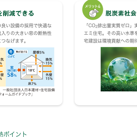
の良い設備の採用で快適な
「CO
排出量実質ゼロ」
2
出入りの大きい窓の断熱性
エミ住宅。その高い水準
につなげます。
宅建設は環境貢献への期
熱ポイント