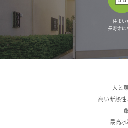
住まい
長寿命に
人と
高い断熱性
最高水