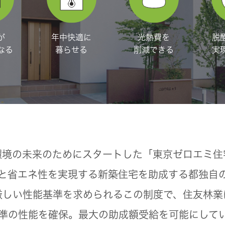
脱
が
年中快適に
光熱費を
実
なる
暮らせる
削減できる
環境の未来のためにスタートした
「東京ゼロエミ住
と省エネ性を実現する
新築住宅を助成する都独自
厳しい性能基準を求められるこの制度で、
住友林業
準の性能を確保。
最大の助成額受給を可能にして