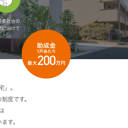
酸素社会の
現に向けて
宅」。
の制度です。
は
います。