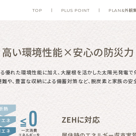
TOP
PLUS POINT
PLAN&外観
高い環境性能×安心の防災力
応する優れた環境性能に加え、大屋根を活かした太陽光発電で
難や、豊富な収納による備蓄対策など、脱炭素と家族の安
ZEHに対応
居住時のエネルギー収支実