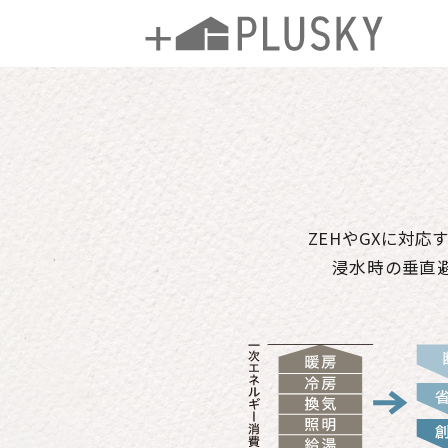
ZEHやGXに対
浸水時の垂直避