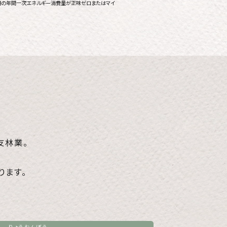
照明の年間一次エネルギー消費量が正味ゼロまたはマイ
友林業。
は
ります。
りょうおんぼう