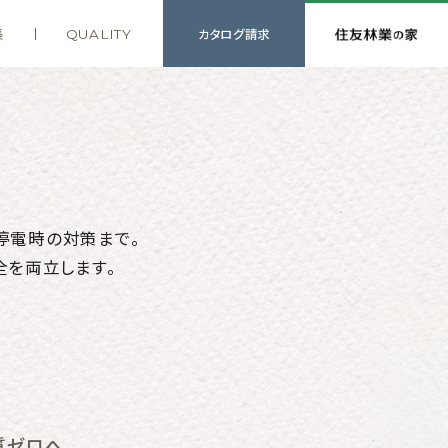
カタログ
請求
集
QUALITY
停電時の対策まで。
全を両立します。
質ゼロへ