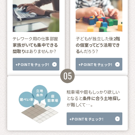
テレワーク用の仕事部屋
子どもが独立した後
2階
家族がいても集中できる
の個室ってどう活用でき
間取り
はありませんか？
る
んだろう？
+POINTをチェック！
+POINTをチェック！
駐車場や庭もしっかり欲しい
となると
条件に合う土地探し
が難しくて…。
+POINTをチェック！