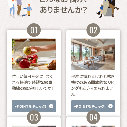
ありませんか？
忙しい毎日を楽にしてく
平屋に憧れるけれど
吹き
れる快適で
時短な家事
抜けのある開放的なリビ
動線の家
が欲しいです！
ング
もあきらめられませ
ん。
+POINTをチェック！
+POINTをチェック！