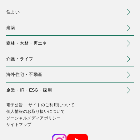
住まい
建築
森林・木材・
再エネ
介護・
ライフ
海外住宅・
不動産
（別ウィンドウで開く）
企業・IR・
ESG・採用
住まい
建築
森林・木材・再エネ
介護・ライフ
海外住宅・不動産
企業・IR・ESG・採用
電子公告
サイトのご利用について
注文住宅
事業用建築
トップ
介護サービス
トップ
個人情報のお取り扱いについて
ソーシャルメディアポリシー
中大規模木造建築
分譲住宅・土地
会社情報
国内森林
庭のお手入れ
（別ウィンドウで開く）
(MOCCA)
サイトマップ
株主・投資家の皆様へ
賃貸住宅・土地活用
商業施設リニューアル
海外森林
保険
（別ウィンドウで開きます）
（別ウィンドウで開く）
(IR情報)