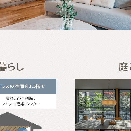
暮らし
庭
プラスの空間を1.5階で
書斎、子ども部屋、
アトリエ、音楽、シアター