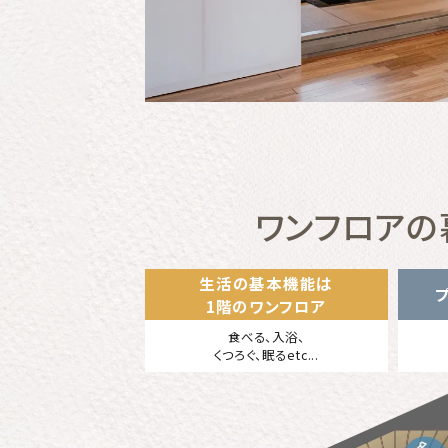
ワンフロアの
生活の基本機能は
1階のワンフロア
食べる、入浴、
くつろぐ、眠るetc...