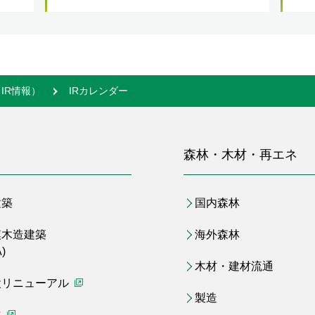
IR情報）
IRカレンダー
森林・木材・再エネ
建築
国内森林
模木造建築
海外森林
)
木材・建材流通
設リニューアル
（別ウィンドウで開く）
製造
化
（別ウィンドウで開く）