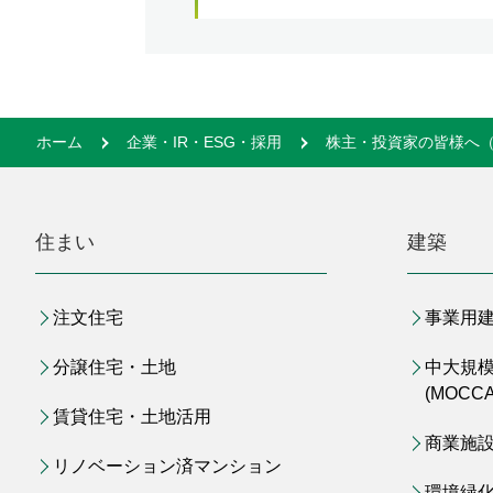
ホーム
企業・IR・ESG・採用
株主・投資家の皆様へ（
住まい
建築
注文住宅
事業用
分譲住宅・土地
中大規
(MOCCA
賃貸住宅・土地活用
商業施
リノベーション済マンション
環境緑