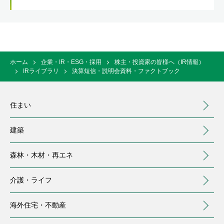
ホーム
企業・IR・ESG・採用
株主・投資家の皆様へ（IR情報）
IRライブラリ
決算短信・説明会資料・ファクトブック
住まい
建築
森林・木材・
再エネ
介護・
ライフ
海外住宅・
不動産
（別ウィンドウで開く）