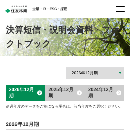
企業・IR・ESG・採用
決算短信・説明会資料・
ファ
クトブック
住まい
トップ
建築
会社情報
森林・木材・
株主・投資家の皆様へ
(IR情報)
再エネ
株主・投資家の皆様へ
介護・
2026年12月
2025年12月
2024年12月
(IR情報)トップ
ライフ
期
期
期
海外住宅・
IRニュース
(別ウィンドウで開く)
不動産
※過年度のデータをご覧になる場合は、該当年度をご選択ください。
経営情報
企業・IR・
ESG・採用
業績・財務情報・
2026年12月期
国内受注速報