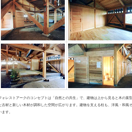
ホールには、自然林にあった倒木
複雑に組まれた柱と大きな吹き抜
の根がオブジェとして飾られてい
け。その頂点には鐘がつり下げら
ます。
れています。
がっしりとした柱と土間のタタキ
窓からは成長した森の姿が見えま
が、室内に入った時に人をホッと
す。
させます。
フォレストアークのコンセプトは「自然との共生」で、建物は上から見ると木の葉
た古材と新しい木材が調和した空間が広がります。建物を支える柱も、洋風・和風
古材独特の重厚感ある框（かま
水を使わず、バクテリアの力を利
います。
ち）と沓脱ぎ石（もとは石灯篭の
用した環境にやさしいバリアフリ
台）
ーなトイレ。