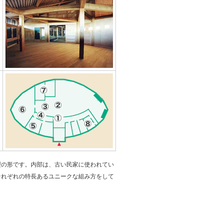
建物内の柱の造りは、写真の黄色
い線から左が和室、右が洋風とな
っています。
窓から入る柔らかな日射しが、休
憩室に落ち着いた雰囲気を与えて
います。
型の形です。内部は、古い民家に使われてい
それぞれの特長あるユニークな組み方をして