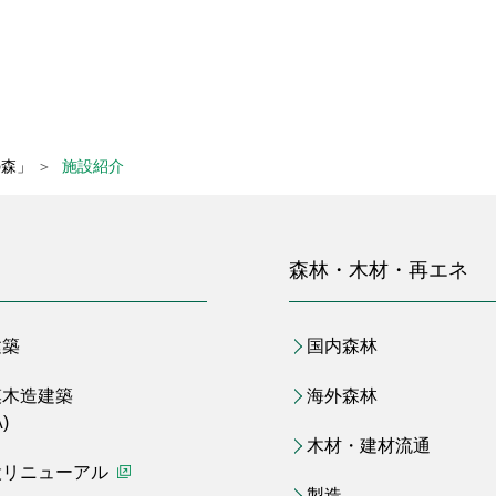
の森」
＞
施設紹介
森林・木材・再エネ
建築
国内森林
模木造建築
海外森林
)
木材・建材流通
設リニューアル
（別ウィンドウで開く）
製造