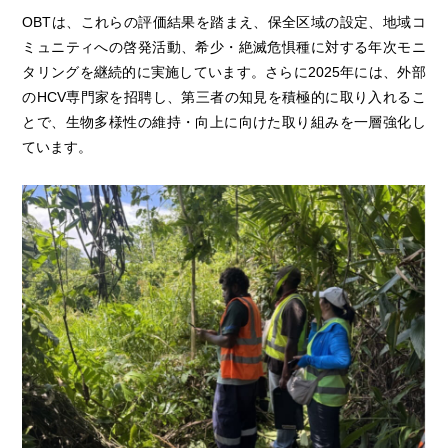
OBTは、これらの評価結果を踏まえ、保全区域の設定、地域コ
ミュニティへの啓発活動、希少・絶滅危惧種に対する年次モニ
タリングを継続的に実施しています。さらに2025年には、外部
のHCV専門家を招聘し、第三者の知見を積極的に取り入れるこ
とで、生物多様性の維持・向上に向けた取り組みを一層強化し
ています。