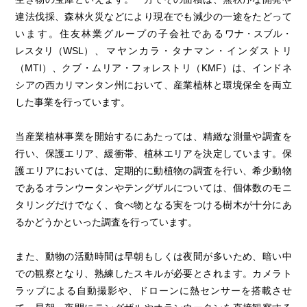
違法伐採、森林火災などにより現在でも減少の一途をたどって
います。住友林業グループの子会社である
ワナ・
スブル・
レスタリ
（WSL）
、マヤンカラ・タナマン・インダストリ
（MTI）
、クブ・ムリア・フォレストリ（KMF）は、インドネ
シアの西カリマンタン州において、産業植林と環境保全を両立
した事業を行っています。
当産業植林事業を開始するにあたっては、精緻な測量や調査を
行い、保護エリア、緩衝帯、植林エリアを決定しています。保
護エリアにおいては、定期的に動植物の調査を行い、希少動物
であるオランウータンやテングザルについては、個体数のモニ
タリングだけでなく、食べ物となる実をつける樹木が十分にあ
るかどうかといった調査を行っています。
また、動物の活動時間は早朝もしくは夜間が多いため、暗い中
での観察となり、熟練したスキルが必要とされます。カメラト
ラップによる自動撮影や、ドローンに熱センサーを搭載させ