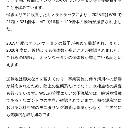
て、早朝、夜間にテングザルやオランウータンを直接観察する
ことを試みています。
保護エリアに設置したカメラトラップにより、2025年はWSLで
21種・321個体、
MTIで16
種・120個体の動物が撮影されまし
た。
2019年度はオランウータンの親子が初めて撮影され、また、
2020年度
に、近隣よりも個体数が多いことが確認されました。
これらの結果は、オランウータンの個体数が増えている証とい
えます。
泥炭地は膨大な水を蓄えており、事業実施に伴う河川への影響
が懸念されるため、陸上の生態系だけでなく、水棲生物の調査
も行っています。
WSL
の管理エリアの下流域では、絶滅危惧種
であるカワゴンドウの生息が確認されています。熱帯泥炭地に
おける水棲生物のモニタリング調査は事例が少なく、世界的に
も先駆的な取り組みです。