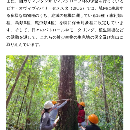
また、西カリマンタン州でマングローブ林の保全を行っている
ビナ・オヴィヴィパリ・セメスタ（BIOS）では、域内に生息す
る多様な動物種のうち、絶滅の危機に瀕している15種（哺乳類5
種、鳥類6種、爬虫類4種）を特に保全対象種に設定していま
す。そして、日々のパトロールやモニタリング、植生回復など
の活動を通して、これらの希少生物の生息地の保全及び創出に
取り組んでいます。