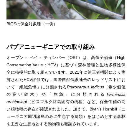
BIOSの保全対象種（一例）
パプアニューギニアでの取り組み
オープン・ ベイ・ ティンバー（OBT）は、高保全価値（High
Conservation Value：HCV）に基づく森林管理と生物多様性保
全に積極的に取り組んでいます。2021年に第三者機関により実
施されたHCV評価では、国際自然保護連合のレッドリストにお
いて「絶滅危惧」に分類される
Pterocarpus indicus
（希少価値
の高い銘木）や「危急」に分類される
Terminalia
archipelagi
（ビスマルク諸島固有の樹種）など、保全価値の高
い植物種の存在が確認されました。加えて、Blyth’s Hornbill（ニ
ューギニア周辺諸島のみに生息する鳥類）をはじめとする森林
を主要な生息地とする動物種も確認されています。