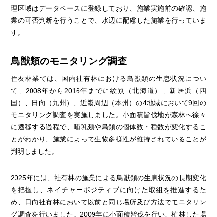
理区域はデータベースに登録しており、施業実施前の確認、施
業の可否判断を行うことで、水辺に配慮した施業を行っていま
す。
鳥獣類のモニタリング調査
住友林業では、国内社有林における鳥獣類の生息状況につい
て、2008年から2016年までに紋別（北海道）、新居浜（四
国）、日向（九州）、近畿周辺（本州）の4地域において9回の
モニタリング調査を実施しました。小面積皆伐地が森林へ徐々
に遷移する過程で、哺乳類や鳥類の個体数・種数が変化するこ
とがわかり、施業によって生物多様性が維持されていることが
判明しました。
2025年には、社有林の施業による鳥獣類の生息状況の長期変化
を把握し、ネイチャーポジティブに向けた取組を推進するた
め、日向社有林において以前と同じ場所及び方法でモニタリン
グ調査を行いました。2009年に小面積皆伐を行い、植林した場