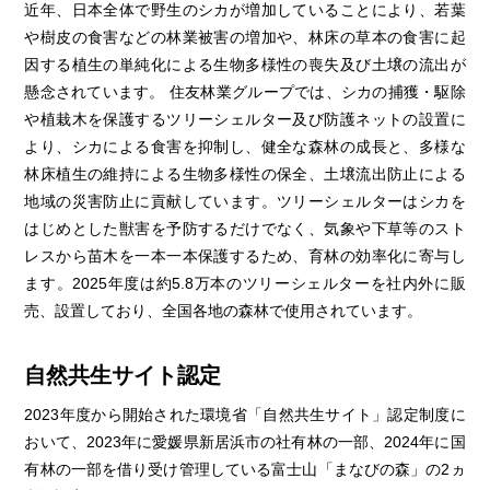
近年、日本全体で野生のシカが増加していることにより、若葉
や樹皮の食害などの林業被害の増加や、林床の草本の食害に起
因する植生の単純化による生物多様性の喪失及び土壌の流出が
懸念されています。 住友林業グループでは、シカの捕獲・駆除
や植栽木を保護するツリーシェルター及び防護ネットの設置に
より、シカによる食害を抑制し、健全な森林の成長と、多様な
林床植生の維持による生物多様性の保全、土壌流出防止による
地域の災害防止に貢献しています。ツリーシェルターはシカを
はじめとした獣害を予防するだけでなく、気象や下草等のスト
レスから苗木を一本一本保護するため、育林の効率化に寄与し
ます。2025年度は約5.8万本のツリーシェルターを社内外に販
売、設置しており、全国各地の森林で使用されています。
自然共生サイト認定
2023年度から開始された環境省「自然共生サイト」認定制度に
おいて、2023年に愛媛県新居浜市の社有林の一部、2024年に国
有林の一部を借り受け管理している富士山「まなびの森」の2ヵ