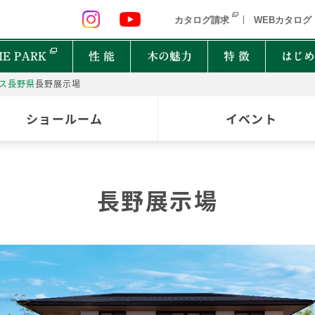
 九州 関東 中部
北海道 青森県 岩手県 宮城県 秋田県 山形県 
カタログ請求
WEBカタログ
E PARK
性 能
木の魅力
特 徴
はじめ
ス
長野県
長野展示場
P
ショールーム
イベント
オーナーインタビュー
樹種図鑑
PRIMEWOOD
実
木の
Ger
都道府県
能
住宅設備10年保証制度
家の建て方にはどんな種類があるの？
長野展示場
北海道・東北
北関
計力
困ったときの迅速対応
家が建つまでどれくらいかかるの？
New everyday
邸宅設計プロジェクト
首都圏
北陸
能
もしものときに役立つ制度
よく聞くZEHって何？
和楽
Designers File
東海
近畿
EH STYLE
clubforest
家の保証ってどうなってるの？
ASH
OAK
バッ
心に
Seilist
SE
ikiki
Interior Style
中国
TEAK
CHERRY
自家
四国
木は
BF Gran SQUARE
THE WORKS
WALNUT
JAPANESE OAK
木の
九州
Resilience Plus