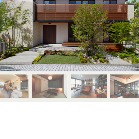
MAHOGANY
JAPANESE ELM
賃貸併用住宅
JAPANESE
TAMO
WALNUT
家づくり空気環境設計
JAPANESE
Y
涼温房
YAMAZAKURA
CYPRESS
JAPANESE
WOOD
CEDAR
UIDE