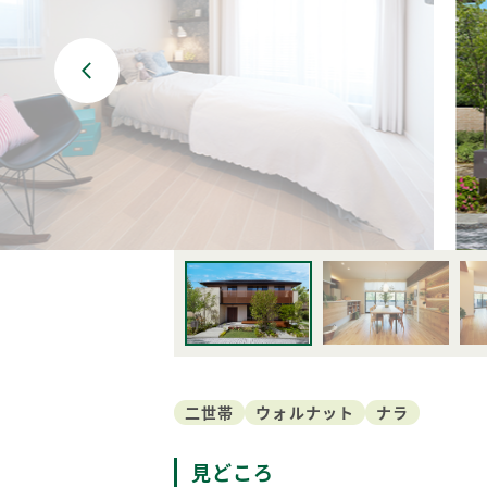
BF-耐火
Premal
ORIGINALITY
QUALIT
家づくり防犯設計
MATERIAL
Life with
PRIME 
POTENTIAL
WOOD G
二世帯
ウォルナット
ナラ
見どころ