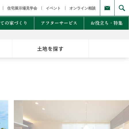
福島県
茨城県 栃木県 群馬県
東京都 埼玉県 千葉県 神奈川県
新
住宅展示場見学会
イベント
オンライン相談
ての家づくり
アフターサービス
お役立ち・特集
土地を探す
例集のご紹介
家Lab.
moglio
東
Germoglio
・甲信越
LCCM住宅
クナンバー
も体にも良い影響
NTAKist
NEW ZEH STYLE
自讃のご請求
リラックス素材
エアドリームハイブリッド
不思議な力