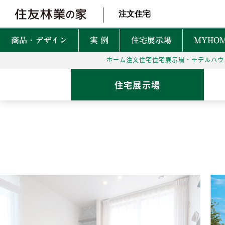
北海道・東北 北関東 首都圏 北陸・甲信越 東海 近畿 中国 四国
注文住宅
商品・デザイン
実 例
住宅展示場
MYHOM
ホーム
注文住宅
住宅展示場・モデルハウ
商品・デザインTOP
実例TOP
住宅展示場TOP
性能TOP
木の魅力TOP
特徴TOP
はじめての家づくりTO
アフターサービスTOP
お役立ち・特集TOP
住宅展示場
新着実例
森を育てる家
TREEing
CONTENTS
CONTENTS
CONTENTS
CONTENTS
What is BF?
理想をかなえる自由設計
1坪って何㎡？
60年保証システム
遮音性
耐震性能
安心して暮らせる性能
家づくりでかかるお金って？
無料点検と安心の
空間設
MyForest
メンテナンスプログラム
耐久性能
暮らしを彩る上質な木
後悔しない土地探しって？
環境性
GRAND LIFE
毎日の暮らし充実サービス
断熱・省エネ性能
保証とメンテナンス
災害に強いのはどんな家？
NEW Z
PRIME WOOD
資金計画
PLUSKY
住友林業コールセンター
耐火性能
PROUDIO
Forest Selection