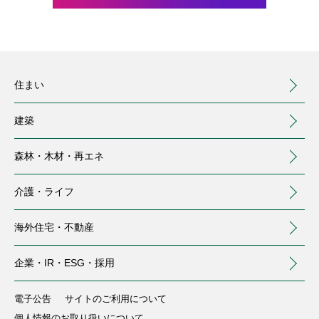
住まい
建築
森林・木材・
再エネ
介護・
ライフ
海外住宅・
不動産
（別ウィンドウで開く）
企業・IR・
ESG・採用
住まい
建築
森林・木材・再エネ
介護・ライフ
海外住宅・不動産
企業・IR・ESG・採用
注文住宅
事業用建築
トップ
介護サービス
トップ
電子公告
サイトのご利用について
個人情報のお取り扱いについて