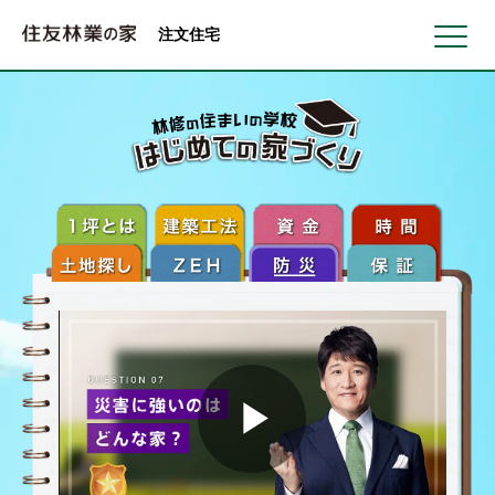
北海道・東北 北関東 首都圏 北陸・甲信越 東海 近畿 中国 四国
注文住宅
Play