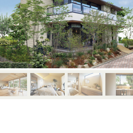
MAHOGANY
JAPANESE ELM
賃貸併用住宅
JAPANESE
TAMO
WALNUT
家づくり空気環境設計
JAPANESE
Y
涼温房
YAMAZAKURA
CYPRESS
JAPANESE
WOOD
CEDAR
UIDE