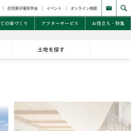
福島県
茨城県 栃木県 群馬県
東京都 埼玉県 千葉県 神奈川県
新
住宅展示場見学会
イベント
オンライン相談
ての家づくり
アフターサービス
お役立ち・特集
土地を探す
例集のご紹介
家Lab.
moglio
東
Germoglio
・甲信越
LCCM住宅
クナンバー
も体にも良い影響
NTAKist
NEW ZEH STYLE
自讃のご請求
リラックス素材
エアドリームハイブリッド
不思議な力