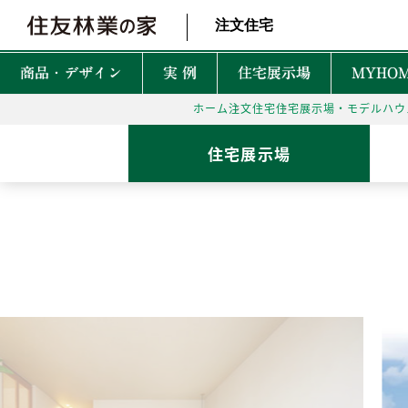
北海道・東北 北関東 首都圏 北陸・甲信越 東海 近畿 中国 四国
注文住宅
商品・デザイン
実 例
住宅展示場
MYHOM
ホーム
注文住宅
住宅展示場・モデルハウ
商品・デザインTOP
実例TOP
住宅展示場TOP
性能TOP
木の魅力TOP
特徴TOP
はじめての家づくりTO
アフターサービスTOP
お役立ち・特集TOP
住宅展示場
新着実例
森を育てる家
TREEing
CONTENTS
CONTENTS
CONTENTS
CONTENTS
What is BF?
理想をかなえる自由設計
1坪って何㎡？
60年保証システム
遮音性
耐震性能
安心して暮らせる性能
家づくりでかかるお金って？
無料点検と安心の
空間設
MyForest
メンテナンスプログラム
耐久性能
暮らしを彩る上質な木
後悔しない土地探しって？
環境性
GRAND LIFE
毎日の暮らし充実サービス
断熱・省エネ性能
保証とメンテナンス
災害に強いのはどんな家？
NEW Z
PRIME WOOD
資金計画
PLUSKY
住友林業コールセンター
耐火性能
PROUDIO
Forest Selection