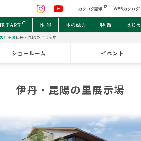
 九州 関東 中部
北海道 青森県 岩手県 宮城県 秋田県 山形県 
カタログ請求
WEBカタログ
E PARK
性 能
木の魅力
特 徴
はじめ
ス
兵庫県
伊丹・昆陽の里展示場
P
ショールーム
イベント
オーナーインタビュー
樹種図鑑
PRIMEWOOD
実
木の
Ger
都道府県
能
住宅設備10年保証制度
家の建て方にはどんな種類があるの？
伊丹・昆陽の里展示場
北海道・東北
北関
計力
困ったときの迅速対応
家が建つまでどれくらいかかるの？
New everyday
邸宅設計プロジェクト
首都圏
北陸
能
もしものときに役立つ制度
よく聞くZEHって何？
和楽
Designers File
東海
近畿
EH STYLE
clubforest
家の保証ってどうなってるの？
ASH
OAK
バッ
心に
Seilist
SE
ikiki
Interior Style
中国
TEAK
CHERRY
自家
四国
木は
BF Gran SQUARE
THE WORKS
WALNUT
JAPANESE OAK
木の
九州
Resilience Plus