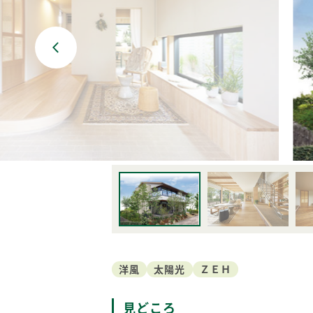
BF-耐火
Premal
ORIGINALITY
QUALIT
家づくり防犯設計
MATERIAL
Life with
PRIME 
POTENTIAL
WOOD G
洋風
太陽光
ＺＥＨ
見どころ