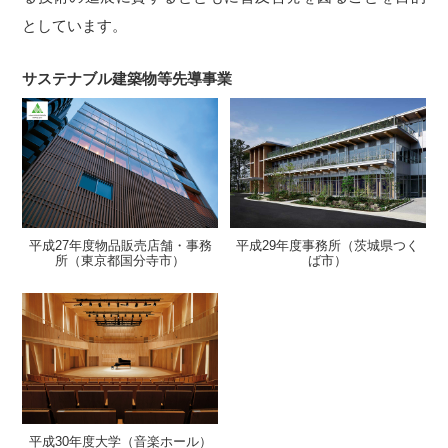
としています。
サステナブル建築物等先導事業
平成27年度
物品販売店舗・事務
平成29年度
事務所（茨城県つく
所（東京都国分寺市）
ば市）
平成30年度
大学（音楽ホール）