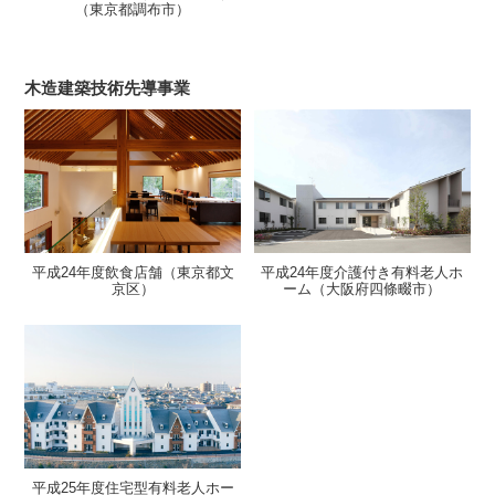
（東京都調布市）
木造建築技術先導事業
平成24年度
飲食店舗（東京都文
平成24年度
介護付き有料老人ホ
京区）
ーム（大阪府四條畷市）
平成25年度
住宅型有料老人ホー