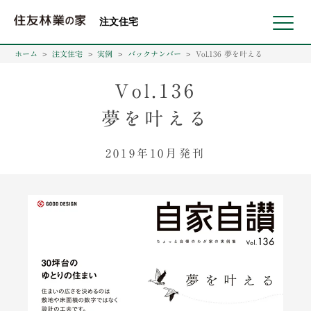
北海道・東北 北関東 首都圏 北陸・甲信越 東海 近畿 中国 四国
注文住宅
ホーム
注文住宅
実例
バックナンバー
Vol.136 夢を叶える
Vol.136
夢を叶える
2019年10月発刊