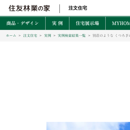
北海道・東北 北関東 首都圏 北陸・甲信越 東海 近畿 中国 四国
注文住宅
商品・デザイン
実 例
住宅展示場
MYHOM
ホーム
注文住宅
実例
実例検索結果一覧
別荘のような くつろぎ
商品・デザインTOP
実例TOP
住宅展示場TOP
性能TOP
木の魅力TOP
特徴TOP
はじめての家づくりTO
アフターサービスTOP
お役立ち・特集TOP
新着実例
森を育てる家
TREEing
CONTENTS
CONTENTS
CONTENTS
CONTENTS
What is BF?
理想をかなえる自由設計
1坪って何㎡？
60年保証システム
遮音性
耐震性能
安心して暮らせる性能
家づくりでかかるお金って？
無料点検と安心の
空間設
MyForest
メンテナンスプログラム
耐久性能
暮らしを彩る上質な木
後悔しない土地探しって？
環境性
GRAND LIFE
毎日の暮らし充実サービス
断熱・省エネ性能
保証とメンテナンス
災害に強いのはどんな家？
NEW Z
PRIME WOOD
資金計画
PLUSKY
住友林業コールセンター
耐火性能
PROUDIO
Forest Selection