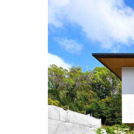
BF-耐火
Premal
ORIGINALITY
QUALIT
家づくり防犯設計
MATERIAL
Life with
PRIME 
POTENTIAL
WOOD G