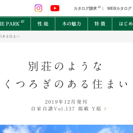
 九州 関東 中部
北海道 青森県 岩手県 宮城県 秋田県 山形県 
カタログ請求
WEBカタログ
E PARK
性 能
木の魅力
特 徴
はじめ
のある住まい
P
オーナーインタビュー
樹種図鑑
PRIMEWOOD
実
木の
Ger
別荘のような
都道府県
能
住宅設備10年保証制度
家の建て方にはどんな種類があるの？
くつろぎのある住まい
北海道・東北
北関
計力
困ったときの迅速対応
家が建つまでどれくらいかかるの？
New everyday
邸宅設計プロジェクト
首都圏
北陸
能
もしものときに役立つ制度
よく聞くZEHって何？
和楽
Designers File
2019年12月発刊
東海
近畿
EH STYLE
clubforest
家の保証ってどうなってるの？
ASH
OAK
バッ
心に
Seilist
SE
ikiki
Interior Style
自家自讃Vol.137 掲載 Y邸
中国
TEAK
CHERRY
自家
四国
木は
BF Gran SQUARE
THE WORKS
WALNUT
JAPANESE OAK
木の
九州
Resilience Plus