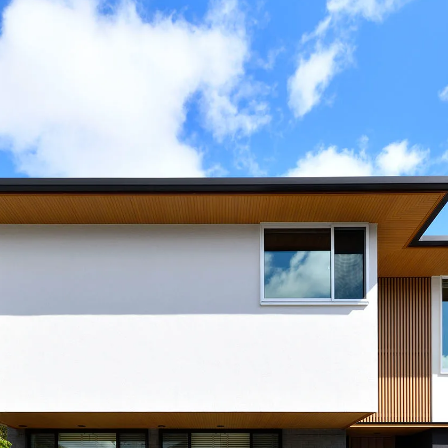
MAHOGANY
JAPANESE ELM
賃貸併用住宅
JAPANESE
TAMO
WALNUT
家づくり空気環境設計
JAPANESE
Y
涼温房
YAMAZAKURA
CYPRESS
JAPANESE
WOOD
CEDAR
UIDE