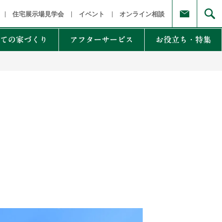
福島県
茨城県 栃木県 群馬県
東京都 埼玉県 千葉県 神奈川県
新
住宅展示場見学会
イベント
オンライン相談
ての家づくり
アフターサービス
お役立ち・特集
例集のご紹介
家Lab.
moglio
東
Germoglio
・甲信越
LCCM住宅
クナンバー
も体にも良い影響
NTAKist
NEW ZEH STYLE
自讃のご請求
リラックス素材
エアドリームハイブリッド
不思議な力