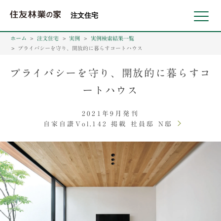
北海道・東北 北関東 首都圏 北陸・甲信越 東海 近畿 中国 四国
注文住宅
ホーム
注文住宅
実例
実例検索結果一覧
プライバシーを守り、開放的に暮らすコートハウス
プライバシーを守り、開放的に暮らすコ
ートハウス
2021年9月発刊
自家自讃Vol.142 掲載 社員邸 N邸