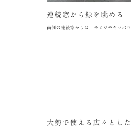
連続窓から緑を眺める
南側の連続窓からは、モミジやヤマボ
大勢で使える広々とし