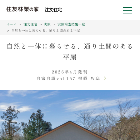
北海道・東北 北関東 首都圏 北陸・甲信越 東海 近畿 中国 四国
注文住宅
ホーム
注文住宅
実例
実例検索結果一覧
自然と一体に暮らせる、通り土間のある平屋
自然と一体に暮らせる、通り土間のある
平屋
2026年4月発刊
自家自讃vol.157 掲載 W邸