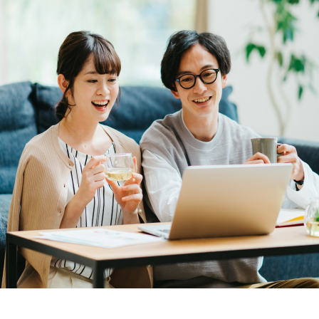
MAHOGANY
JAPANESE ELM
賃貸併用住宅
JAPANESE
TAMO
WALNUT
家づくり空気環境設計
JAPANESE
Y
涼温房
YAMAZAKURA
CYPRESS
JAPANESE
WOOD
CEDAR
UIDE