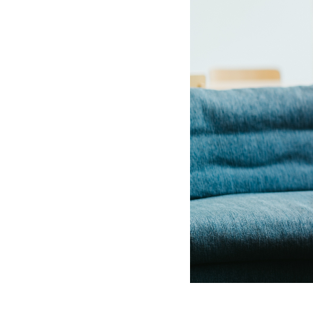
BF-耐火
Premal
ORIGINALITY
QUALIT
家づくり防犯設計
MATERIAL
Life with
PRIME 
POTENTIAL
WOOD G