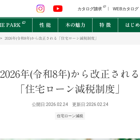
 九州 関東 中部
北海道 青森県 岩手県 宮城県 秋田県 山形県 
カタログ請求
WEBカタログ
E PARK
性 能
木の魅力
特 徴
はじめ
2026年(令和8年)から改正される「住宅ローン減税制度」
P
オーナーインタビュー
樹種図鑑
PRIMEWOOD
実
木の
Ger
都道府県
2026年(令和8年)から改正される
能
住宅設備10年保証制度
家の建て方にはどんな種類があるの？
北海道・東北
北関
「住宅ローン減税制度」
計力
困ったときの迅速対応
家が建つまでどれくらいかかるの？
New everyday
邸宅設計プロジェクト
首都圏
北陸
能
もしものときに役立つ制度
よく聞くZEHって何？
和楽
Designers File
公開日:2026.02.24
更新日:2026.02.24
東海
近畿
EH STYLE
clubforest
家の保証ってどうなってるの？
ASH
OAK
バッ
心に
Seilist
SE
ikiki
Interior Style
住宅ローン減税
中国
TEAK
CHERRY
自家
四国
木は
BF Gran SQUARE
THE WORKS
WALNUT
JAPANESE OAK
木の
九州
Resilience Plus