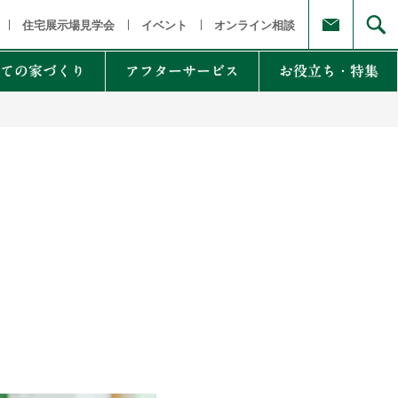
福島県
茨城県 栃木県 群馬県
東京都 埼玉県 千葉県 神奈川県
新
住宅展示場見学会
イベント
オンライン相談
ての家づくり
アフターサービス
お役立ち・特集
例集のご紹介
家Lab.
moglio
東
Germoglio
・甲信越
LCCM住宅
クナンバー
も体にも良い影響
NTAKist
NEW ZEH STYLE
自讃のご請求
リラックス素材
エアドリームハイブリッド
不思議な力