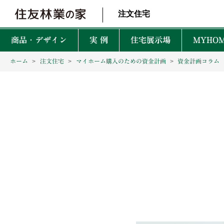
北海道・東北 北関東 首都圏 北陸・甲信越 東海 近畿 中国 四国
注文住宅
商品・デザイン
実 例
住宅展示場
MYHOM
ホーム
注文住宅
マイホーム購入のための資金計画
資金計画コラム
商品・デザインTOP
実例TOP
住宅展示場TOP
性能TOP
木の魅力TOP
特徴TOP
はじめての家づくりTO
アフターサービスTOP
お役立ち・特集TOP
新着実例
森を育てる家
TREEing
CONTENTS
CONTENTS
CONTENTS
CONTENTS
What is BF?
理想をかなえる自由設計
1坪って何㎡？
60年保証システム
遮音性
耐震性能
安心して暮らせる性能
家づくりでかかるお金って？
無料点検と安心の
空間設
MyForest
メンテナンスプログラム
耐久性能
暮らしを彩る上質な木
後悔しない土地探しって？
環境性
GRAND LIFE
毎日の暮らし充実サービス
断熱・省エネ性能
保証とメンテナンス
災害に強いのはどんな家？
NEW Z
PRIME WOOD
資金計画
PLUSKY
住友林業コールセンター
耐火性能
PROUDIO
Forest Selection