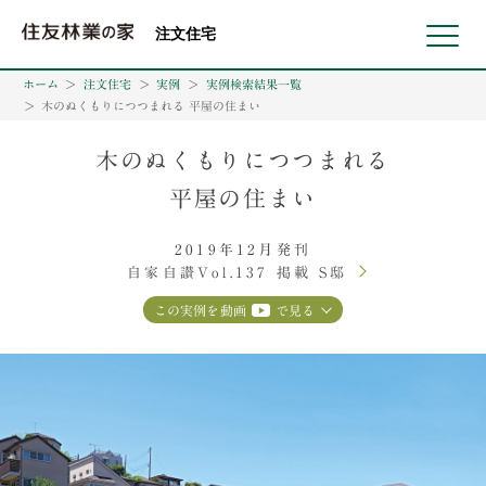
北海道・東北 北関東 首都圏 北陸・甲信越 東海 近畿 中国 四国
注文住宅
ホーム
注文住宅
実例
実例検索結果一覧
木のぬくもりにつつまれる 平屋の住まい
木のぬくもりにつつまれる
平屋の住まい
2019年12月発刊
自家自讃Vol.137 掲載 S邸
この実例を動画
で見る