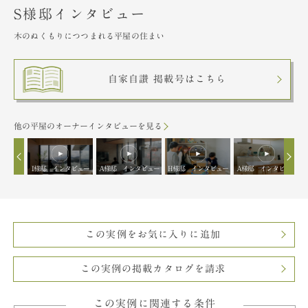
S様邸インタビュー
木のぬくもりにつつまれる平屋の住まい
自家自讃 掲載号はこちら
他の平屋のオーナーインタビューを見る
タビュー
I様邸 インタビュー
A様邸 インタビュー
H様邸 インタビュー
A様邸 インタビュー
この実例をお気に入りに追加
この実例の掲載カタログを請求
この実例に関連する条件