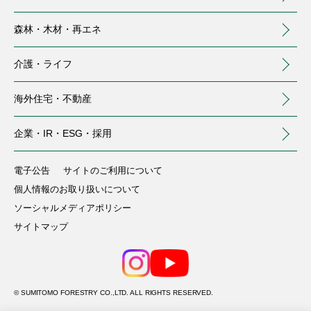
森林・木材・
再エネ
介護・
ライフ
海外住宅・
不動産
（別ウィンドウで開く）
企業・IR・
ESG・採用
住まい
建築
森林・木材・再エネ
介護・ライフ
海外住宅・不動産
企業・IR・ESG・採用
注文住宅
事業用建築
トップ
介護サービス
トップ
電子公告
サイトのご利用について
個人情報のお取り扱いについて
中大規模木造建築
分譲住宅・土地
会社情報
国内森林
庭のお手入れ
（別ウィンドウで開く）
ソーシャルメディアポリシー
(MOCCA)
サイトマップ
株主・投資家の皆様へ
賃貸住宅・土地活用
商業施設リニューアル
海外森林
保険
（別ウィンドウで開きます）
（別ウィンドウで開く）
(IR情報)
滝の宮カントリークラブ
サステナビリティ
リノベーション済マンション
環境緑化
木材・建材流通
（別ウィンドウで開く）
(ゴルフ場)
（別ウィンドウで開く）
© SUMITOMO FORESTRY CO.,LTD. ALL RIGHTS RESERVED.
リフォーム
木質耐火部材
製造
宿泊事業(VISON)
採用情報
（別ウィンドウで開く）
（別ウィンドウで開く）